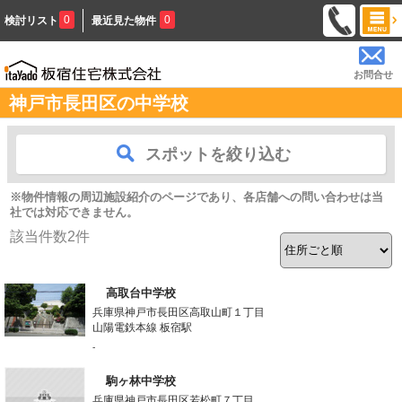
0
0
検討リスト
最近見た物件
お問合せ
神戸市長田区の中学校
スポットを絞り込む
※物件情報の周辺施設紹介のページであり、各店舗への問い合わせは当
社では対応できません。
該当件数
2
件
高取台中学校
兵庫県神戸市長田区高取山町１丁目
山陽電鉄本線 板宿駅
-
駒ヶ林中学校
兵庫県神戸市長田区若松町７丁目