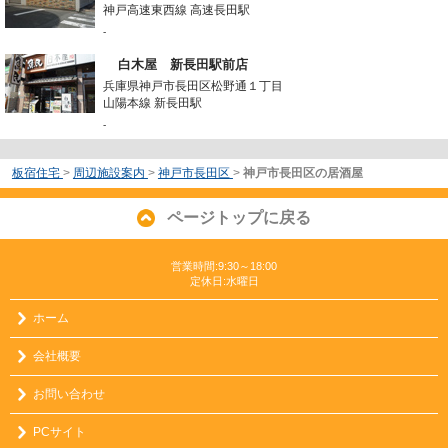
神戸高速東西線 高速長田駅
-
白木屋 新長田駅前店
兵庫県神戸市長田区松野通１丁目
山陽本線 新長田駅
-
板宿住宅
>
周辺施設案内
>
神戸市長田区
>
神戸市長田区の居酒屋
ページトップに戻る
営業時間:9:30～18:00
定休日:水曜日
ホーム
会社概要
お問い合わせ
PCサイト