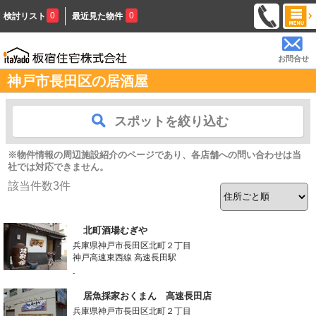
0
0
検討リスト
最近見た物件
お問合せ
神戸市長田区の居酒屋
スポットを絞り込む
※物件情報の周辺施設紹介のページであり、各店舗への問い合わせは当
社では対応できません。
該当件数
3
件
北町酒場むぎや
兵庫県神戸市長田区北町２丁目
神戸高速東西線 高速長田駅
-
居魚採家おくまん 高速長田店
兵庫県神戸市長田区北町２丁目