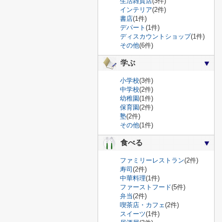
生活雑貨店
(3件)
インテリア
(2件)
書店
(1件)
デパート
(1件)
ディスカウントショップ
(1件)
その他
(6件)
学ぶ
小学校
(3件)
中学校
(2件)
幼稚園
(1件)
保育園
(2件)
塾
(2件)
その他
(1件)
食べる
ファミリーレストラン
(2件)
寿司
(2件)
中華料理
(1件)
ファーストフード
(5件)
弁当
(2件)
喫茶店・カフェ
(2件)
スイーツ
(1件)