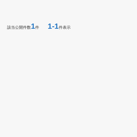
1
1-1
該当公開件数
件
件表示