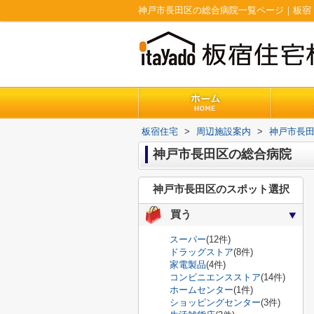
神戸市長田区の総合病院一覧ページ｜板宿
板宿住宅
>
周辺施設案内
>
神戸市長
神戸市長田区の総合病院
神戸市長田区のスポット選択
買う
スーパー
(12件)
ドラッグストア
(8件)
家電製品
(4件)
コンビニエンスストア
(14件)
ホームセンター
(1件)
ショッピングセンター
(3件)