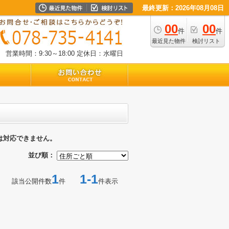
最終更新：2026年08月08日
00
00
件
件
最近見た物件
検討リスト
営業時間：9:30～18:00
定休日：水曜日
は対応できません。
並び順：
1
1-1
該当公開件数
件
件表示