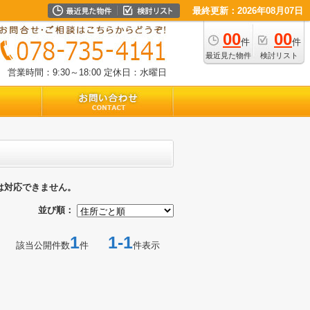
最終更新：2026年08月07日
00
00
件
件
最近見た物件
検討リスト
営業時間：9:30～18:00
定休日：水曜日
は対応できません。
並び順：
1
1-1
該当公開件数
件
件表示