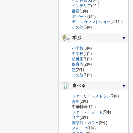
生活雑貨店
(3件)
インテリア
(2件)
書店
(1件)
デパート
(1件)
ディスカウントショップ
(1件)
その他
(6件)
学ぶ
小学校
(3件)
中学校
(2件)
幼稚園
(1件)
保育園
(2件)
塾
(2件)
その他
(1件)
食べる
ファミリーレストラン
(2件)
寿司
(2件)
中華料理
(1件)
ファーストフード
(5件)
弁当
(2件)
喫茶店・カフェ
(2件)
スイーツ
(1件)