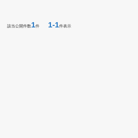
1
1-1
該当公開件数
件
件表示