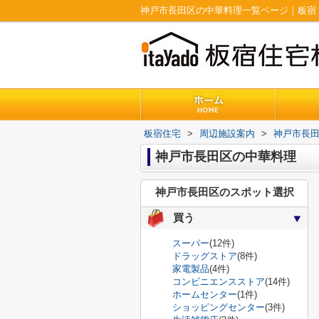
神戸市長田区の中華料理一覧ページ｜板宿
板宿住宅
>
周辺施設案内
>
神戸市長
神戸市長田区の中華料理
神戸市長田区のスポット選択
買う
スーパー
(12件)
ドラッグストア
(8件)
家電製品
(4件)
コンビニエンスストア
(14件)
ホームセンター
(1件)
ショッピングセンター
(3件)