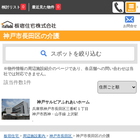
0
0
検討リスト
最近見た物件
お問合せ
神戸市長田区の介護
スポットを絞り込む
※物件情報の周辺施設紹介のページであり、各店舗への問い合わせは当
社では対応できません。
該当件数
1
件
神戸サルビアふれあいホーム
兵庫県神戸市長田区三番町１丁目
神戸市西神・山手線 上沢駅
-
板宿住宅
>
周辺施設案内
>
神戸市長田区
>
神戸市長田区の介護