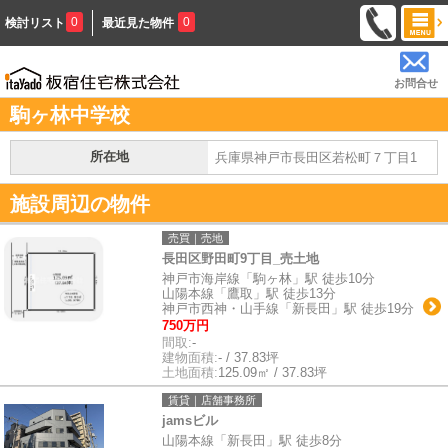
0
0
検討リスト
最近見た物件
お問合せ
駒ヶ林中学校
所在地
兵庫県神戸市長田区若松町７丁目1
施設周辺の物件
売買｜売地
長田区野田町9丁目_売土地
神戸市海岸線「駒ヶ林」駅 徒歩10分
山陽本線「鷹取」駅 徒歩13分
神戸市西神・山手線「新長田」駅 徒歩19分
750万円
間取:
-
建物面積:
- / 37.83坪
土地面積:
125.09㎡ / 37.83坪
賃貸｜店舗事務所
jamsビル
山陽本線「新長田」駅 徒歩8分