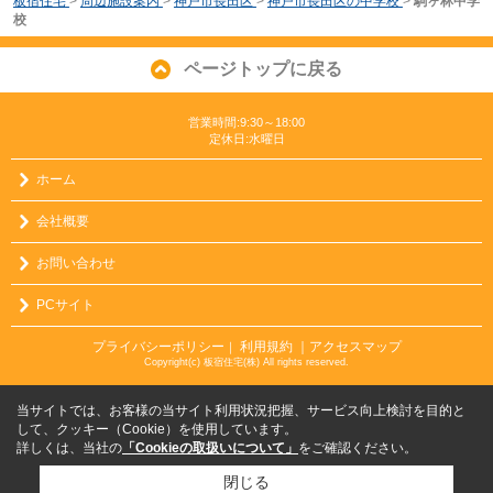
板宿住宅
>
周辺施設案内
>
神戸市長田区
>
神戸市長田区の中学校
>
駒ヶ林中学
校
ページトップに戻る
営業時間:9:30～18:00
定休日:水曜日
ホーム
会社概要
お問い合わせ
PCサイト
プライバシーポリシー
利用規約
｜アクセスマップ
｜
Copyright(c) 板宿住宅(株) All rights reserved.
当サイトでは、お客様の当サイト利用状況把握、サービス向上検討を目的と
して、クッキー（Cookie）を使用しています。
詳しくは、当社の
「Cookieの取扱いについて」
をご確認ください。
閉じる