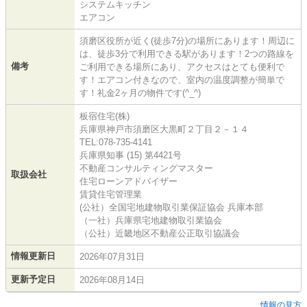
システムキッチン
エアコン
須磨区役所が近く(徒歩7分)の場所にあります！周辺に
は、徒歩3分で利用できる駅があります！2つの路線を
備考
ご利用できる場所にあり、アクセスはとても便利で
す！エアコン付きなので、室内の温度調整が簡単で
す！礼金2ヶ月の物件です(^_^)
板宿住宅(株)
兵庫県神戸市須磨区大黒町２丁目２－１４
TEL:078-735-4141
兵庫県知事 (15) 第4421号
不動産コンサルティングマスター
取扱会社
住宅ローンアドバイザー
賃貸住宅管理業
(公社）全国宅地建物取引業保証協会 兵庫本部
（一社）兵庫県宅地建物取引業協会
（公社）近畿地区不動産公正取引協議会
情報更新日
2026年07月31日
更新予定日
2026年08月14日
情報の見方