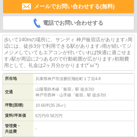
メールでお問い合わせする(無料)
電話でお問い合わせする
歩いて140mの場所に、サンディ 神戸板宿店があります♪周
辺には、徒歩3分で利用できる駅があります♪雨が続いてジ
メジメしていてもエアコンが付いていれば快適に過ごせま
す♪駅が周辺に2つあるので行動範囲が広がります♪初期費
用として、礼金は2ヶ月分かかります(*´ω`*)
所在地
兵庫県
神戸市須磨区
飛松町
１丁目4-9
山陽電鉄本線
「
板宿
」駅 徒歩3分
交通
神戸市西神・山手線
「
板宿
」駅 徒歩3分
坪数(面積)
10.66坪(35.26㎡)
賃料/坪単価
6万円/0.56万円
管理費・
-
共益費