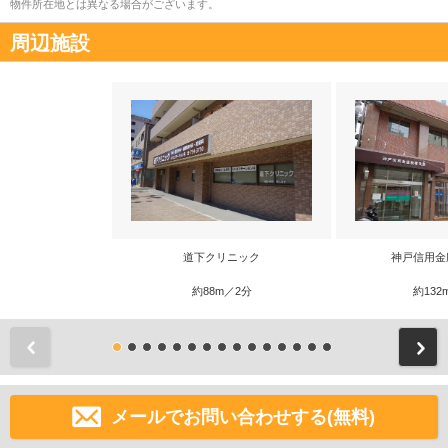
物件所在地とは異なる場合がございます。
周辺施設
道下クリニック
神戸信用金
約88m／2分
約132
前
メールでお問い合わせする(無料)