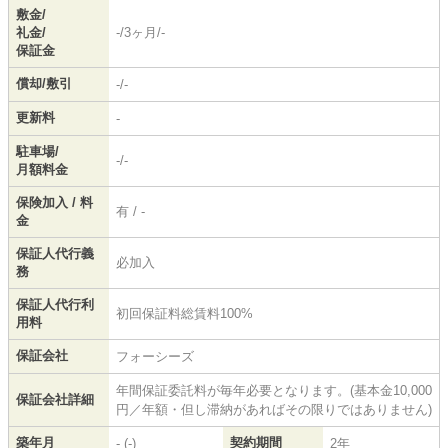
敷金/
礼金/
-/3ヶ月/-
保証金
償却/敷引
-/-
更新料
-
駐車場/
-/-
月額料金
保険加入 / 料
有 / -
金
保証人代行義
必加入
務
保証人代行利
初回保証料総賃料100%
用料
保証会社
フォーシーズ
年間保証委託料が毎年必要となります。(基本金10,000
保証会社詳細
円／年額・但し滞納があればその限りではありません)
築年月
契約期間
- (-)
2年