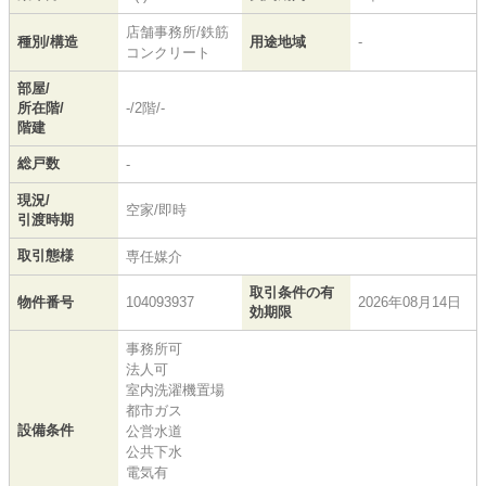
店舗事務所/鉄筋
種別/構造
用途地域
-
コンクリート
部屋/
所在階/
-/2階/-
階建
総戸数
-
現況/
空家/即時
引渡時期
取引態様
専任媒介
取引条件の有
物件番号
104093937
2026年08月14日
効期限
事務所可
法人可
室内洗濯機置場
都市ガス
設備条件
公営水道
公共下水
電気有