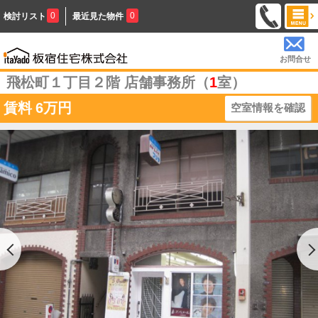
0
0
検討リスト
最近見た物件
お問合せ
飛松町１丁目２階 店舗事務所（
1
室）
賃料
6万円
空室情報を確認