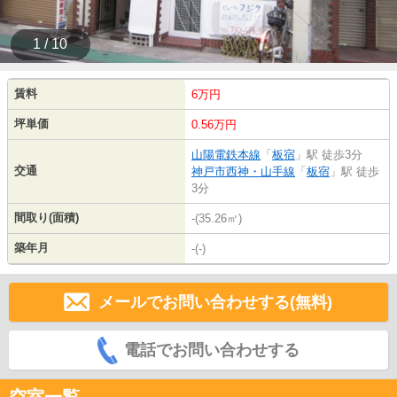
1 / 10
賃料
6万円
坪単価
0.56万円
山陽電鉄本線
「
板宿
」駅 徒歩3分
交通
神戸市西神・山手線
「
板宿
」駅 徒歩
3分
間取り(面積)
-(35.26㎡)
築年月
-(-)
メールでお問い合わせする(無料)
電話でお問い合わせする