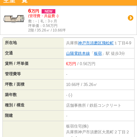
空室一覧
6
万
円
NEW
(管理費・共益費 -)
敷：-｜礼：3ヶ月
坪単価：
0.56
万円
2階 / 35.26㎡ / 10.66坪
所在地
兵庫県
神戸市須磨区
飛松町
１丁目4-9
交通
山陽電鉄本線
「
板宿
」駅 徒歩3分
賃料 / 坪単価
6万円
/ 0.56万円
管理費等
-
坪数 / 面積
10.66坪 / 35.26㎡
築年数
- (-)
種別 / 構造
店舗事務所 / 鉄筋コンクリート
階建
-
板宿住宅(株)
兵庫県神戸市須磨区大黒町２丁目２