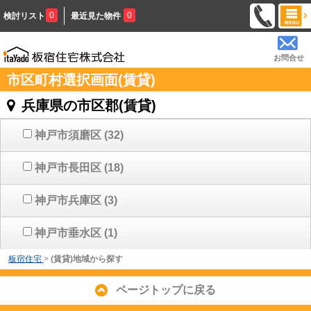
0
0
検討リスト
最近見た物件
お問合せ
市区町村選択画面(賃貸)
兵庫県の市区郡(賃貸)
神戸市須磨区
(32)
神戸市長田区
(18)
神戸市兵庫区
(3)
神戸市垂水区
(1)
板宿住宅
>
(賃貸)地域から探す
ページトップに戻る