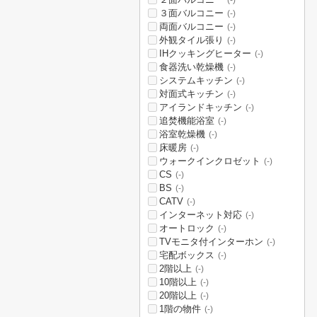
(-)
３面バルコニー
(-)
両面バルコニー
(-)
外観タイル張り
(-)
IHクッキングヒーター
(-)
食器洗い乾燥機
(-)
システムキッチン
(-)
対面式キッチン
(-)
アイランドキッチン
(-)
追焚機能浴室
(-)
浴室乾燥機
(-)
床暖房
(-)
ウォークインクロゼット
(-)
CS
(-)
BS
(-)
CATV
(-)
インターネット対応
(-)
オートロック
(-)
TVモニタ付インターホン
(-)
宅配ボックス
(-)
2階以上
(-)
10階以上
(-)
20階以上
(-)
1階の物件
(-)