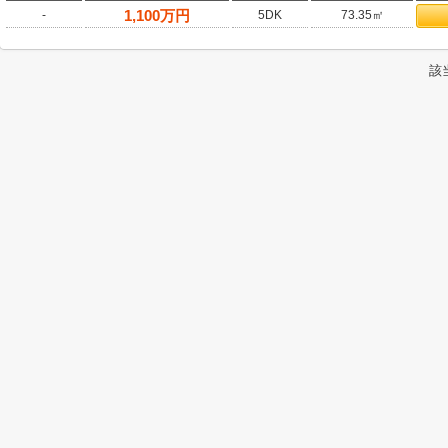
1,100
万円
-
5DK
73.35㎡
該