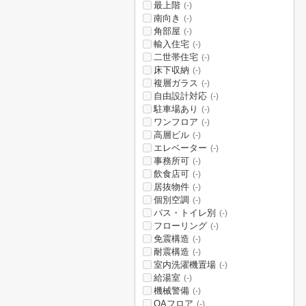
最上階
(-)
南向き
(-)
角部屋
(-)
輸入住宅
(-)
二世帯住宅
(-)
床下収納
(-)
複層ガラス
(-)
自由設計対応
(-)
駐車場あり
(-)
ワンフロア
(-)
高層ビル
(-)
エレベーター
(-)
事務所可
(-)
飲食店可
(-)
居抜物件
(-)
個別空調
(-)
バス・トイレ別
(-)
フローリング
(-)
免震構造
(-)
耐震構造
(-)
室内洗濯機置場
(-)
給湯室
(-)
機械警備
(-)
OAフロア
(-)