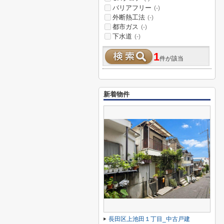
バリアフリー
(-)
外断熱工法
(-)
都市ガス
(-)
下水道
(-)
1
件が該当
新着物件
長田区上池田１丁目_中古戸建