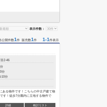
表示件数：
1
1
1-1
当公開件数
件 販売数
件
件表示
目2-46
7分
0分
歩10分
内にある物件です！こちらの中古戸建て物
です！徒歩7分圏内に立地する物件で
詳細
検討リスト