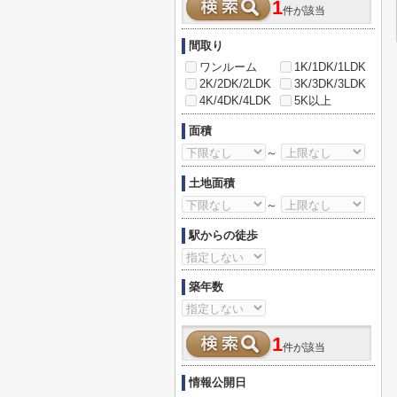
1
件が該当
間取り
ワンルーム
1K/1DK/1LDK
2K/2DK/2LDK
3K/3DK/3LDK
4K/4DK/4LDK
5K以上
面積
～
土地面積
～
駅からの徒歩
築年数
1
件が該当
情報公開日