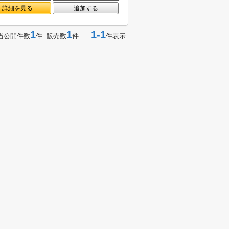
詳細を見る
追加する
1
1
1-1
当公開件数
件 販売数
件
件表示