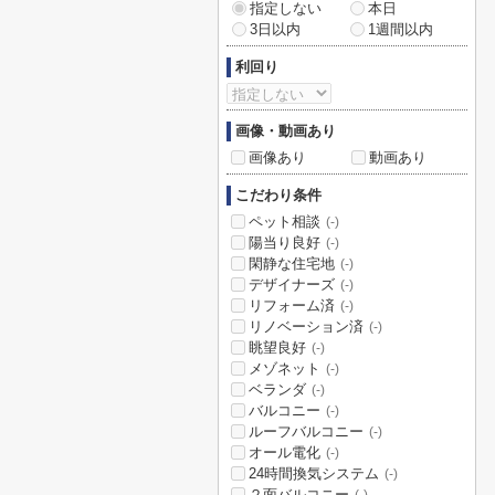
指定しない
本日
3日以内
1週間以内
利回り
画像・動画あり
画像あり
動画あり
こだわり条件
ペット相談
(-)
陽当り良好
(-)
閑静な住宅地
(-)
デザイナーズ
(-)
リフォーム済
(-)
リノベーション済
(-)
眺望良好
(-)
メゾネット
(-)
ベランダ
(-)
バルコニー
(-)
ルーフバルコニー
(-)
オール電化
(-)
24時間換気システム
(-)
２面バルコニー