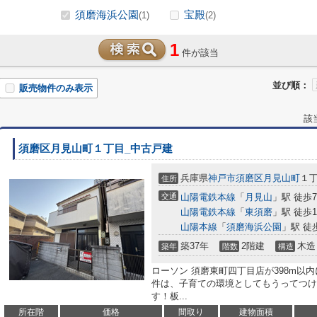
須磨海浜公園
宝殿
(1)
(2)
1
件が該当
並び順：
販売物件のみ表示
該
須磨区月見山町１丁目_中古戸建
兵庫県
神戸市須磨区
月見山町
１丁
住所
交通
山陽電鉄本線
「
月見山
」駅 徒歩
山陽電鉄本線
「
東須磨
」駅 徒歩1
山陽本線
「
須磨海浜公園
」駅 徒
築37年
2階建
木造
築年
階数
構造
ローソン 須磨東町四丁目店が398m以
件は、子育ての環境としてもうってつけ
す！板...
所在階
価格
間取り
建物面積