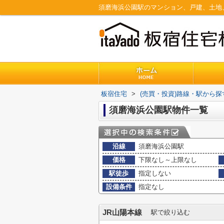
板宿住宅
>
(売買・投資)路線・駅から探
須磨海浜公園駅物件一覧
沿線
須磨海浜公園駅
価格
下限なし～上限なし
駅徒歩
指定しない
設備条件
指定なし
JR山陽本線
駅で絞り込む