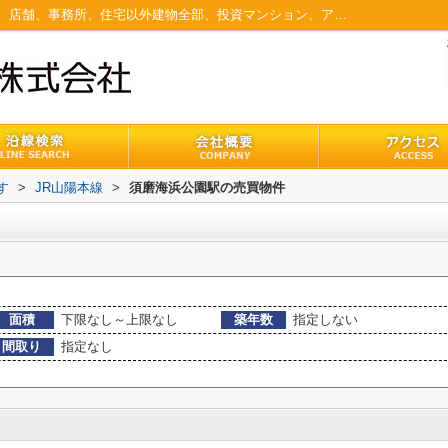
須磨海浜公園駅のマンション、戸建、土地、店舗、事務所、住宅以外建物全部、投資マンション、アパート(棟)、マンション(棟)、ビル、戸建、店舗事務所、その他、土地一覧｜板宿・須磨の賃貸・不動産なら板宿住宅
す
>
JR山陽本線
>
須磨海浜公園駅の売買物件
面積
下限なし～上限なし
築年数
指定しない
間取り
指定なし