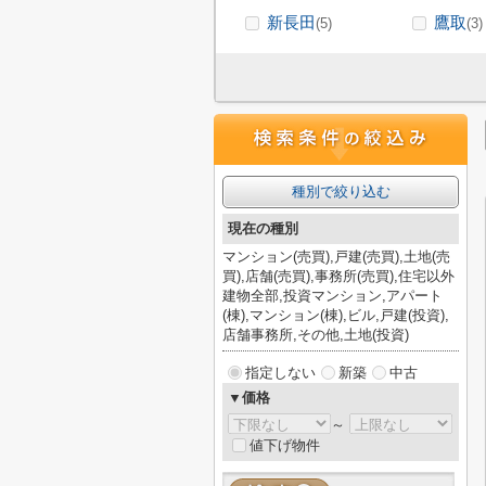
新長田
鷹取
(5)
(3)
種別で絞り込む
現在の種別
マンション(売買),戸建(売買),土地(売
買),店舗(売買),事務所(売買),住宅以外
建物全部,投資マンション,アパート
(棟),マンション(棟),ビル,戸建(投資),
店舗事務所,その他,土地(投資)
指定しない
新築
中古
▼価格
～
値下げ物件