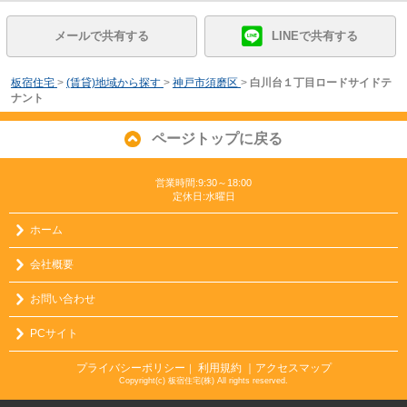
メールで共有する
LINEで共有する
板宿住宅
>
(賃貸)地域から探す
>
神戸市須磨区
>
白川台１丁目ロードサイドテ
ナント
ページトップに戻る
営業時間:9:30～18:00
定休日:水曜日
ホーム
会社概要
お問い合わせ
PCサイト
プライバシーポリシー
利用規約
｜アクセスマップ
｜
Copyright(c) 板宿住宅(株) All rights reserved.