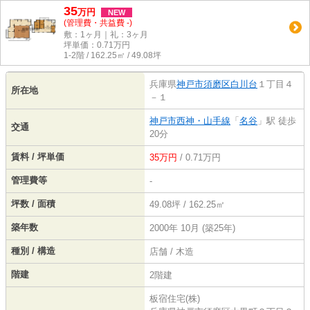
35
万
円
NEW
(管理費・共益費 -)
敷：1ヶ月｜礼：3ヶ月
坪単価：
0.71
万円
1-2階 / 162.25㎡ / 49.08坪
兵庫県
神戸市須磨区
白川台
１丁目４
所在地
－１
神戸市西神・山手線
「
名谷
」駅 徒歩
交通
20分
賃料 / 坪単価
35万円
/ 0.71万円
管理費等
-
坪数 / 面積
49.08坪 / 162.25㎡
築年数
2000年 10月 (築25年)
種別 / 構造
店舗 / 木造
階建
2階建
板宿住宅(株)