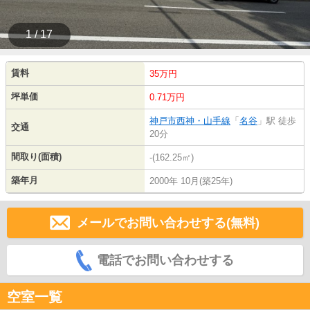
1 / 17
賃料
35万円
坪単価
0.71万円
神戸市西神・山手線
「
名谷
」駅 徒歩
交通
20分
間取り(面積)
-(162.25㎡)
築年月
2000年 10月(築25年)
メールでお問い合わせする(無料)
電話でお問い合わせする
空室一覧