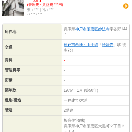
万円
(管理費・共益費 ***円)
敷：***｜礼：***
- / *** / ***
兵庫県
神戸市須磨区
妙法寺
字谷野144
所在地
-1
神戸市西神・山手線
「
妙法寺
」駅 徒
交通
歩7分
賃料
-
管理費等
-
面積
-
築年数
1976年 1月 (築50年)
種別/構造
一戸建て/木造
階建
2階建
板宿住宅(株)
兵庫県神戸市須磨区大黒町２丁目２
－１４