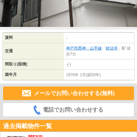
賃料
-
神戸市西神・山手線
「
妙法寺
」駅 徒
交通
歩7分
間取り(面積)
-(-)
築年月
1976年 1月(築50年)
メールでお問い合わせする(無料)
電話でお問い合わせする
過去掲載物件一覧
***