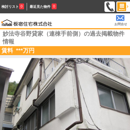
0
0
検討リスト
最近見た物件
お問合せ
妙法寺谷野貸家（連棟手前側）の過去掲載物件
情報
賃料
***
万円