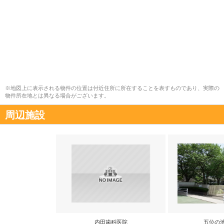
※地図上に表示される物件の位置は付近住所に所在することを表すものであり、実際の
物件所在地とは異なる場合がございます。
周辺施設
内田歯科医院
五位の