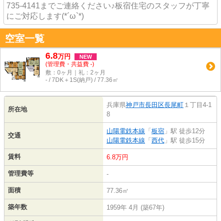
735-4141までご連絡ください♪板宿住宅のスタッフが丁寧
にご対応します(*´ω`*)
空室一覧
6.8
万
円
NEW
(管理費・共益費 -)
敷：0ヶ月｜礼：2ヶ月
- / 7DK＋1S(納戸) / 77.36㎡
兵庫県
神戸市長田区
長尾町
１丁目4-1
所在地
8
山陽電鉄本線
「
板宿
」駅 徒歩12分
交通
山陽電鉄本線
「
西代
」駅 徒歩15分
賃料
6.8万円
管理費等
-
面積
77.36㎡
築年数
1959年 4月 (築67年)