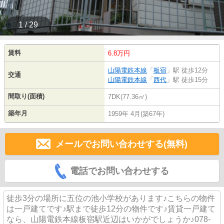
1 / 29
賃料
6.8万円
山陽電鉄本線
「
板宿
」駅 徒歩12分
交通
山陽電鉄本線
「
西代
」駅 徒歩15分
間取り(面積)
7DK(77.36㎡)
築年月
1959年 4月(築67年)
メールでお問い合わせする(無料)
電話でお問い合わせする
徒歩3分の場所に五位の池小学校があります♪こちらの物件
は一戸建てです♪駅まで徒歩12分の物件です♪賃貸一戸建て
なら、山陽電鉄本線板宿駅近辺はいかがでしょうか♪078-