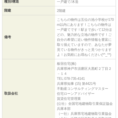
種別/構造
一戸建て/木造
階建
2階建
こちらの物件は五位の池小学校が170
m以内にあります！こちらの物件は
一戸建てです！駅まで歩いて12分ほ
どの、魅力的な立地の物件です！ご
備考
自分の希望に近い物件情報を豊富に
取り揃えていますので、あなたが夢
見ている物件がきっと見つかります
よ！お気軽にお尋ねください(*^_^*)
板宿住宅(株)
兵庫県神戸市須磨区大黒町２丁目２
－１４
TEL:078-735-4141
兵庫県知事 (15) 第4421号
不動産コンサルティングマスター
取扱会社
住宅ローンアドバイザー
賃貸住宅管理業
(公社）全国宅地建物取引業保証協会
兵庫本部
（一社）兵庫県宅地建物取引業協会