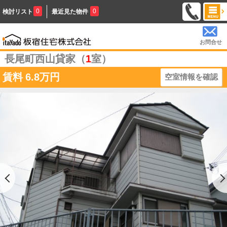
0
0
検討リスト
最近見た物件
お問合せ
長尾町西山貸家（
1
室）
賃料
6.8万円
空室情報を確認