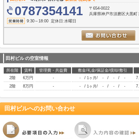
0787354141
〒654-0022
兵庫県神戸市須磨区大黒町
9:30～18:00 定休日:水曜日
田村ビル
の空室情報
所在階
賃料
管理費・共益費
敷金/礼金/保証金/償却/敷引
2階
6万円
-
/
/
/
/
7
-
1ヶ月
-
-
-
2階
8万円
-
/
/
/
/
7
-
1ヶ月
-
-
-
田村ビル
へのお問い合わせ