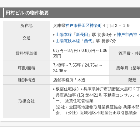
田村ビル
の物件概要
所在地
兵庫県
神戸市長田区
神楽町
４丁目２－１９
山陽本線
「
新長田
」駅 徒歩3分
神戸市西神
交通
山陽電鉄本線
「
西代
」駅 徒歩7分
6万円～8万円 / 0.8万円～1.06
賃料/坪単価
管理費・共
万円
7.48坪～7.55坪 / 24.75㎡～
坪数/面積
築年月（築
24.96㎡
種別/構造
店舗事務所 / 木造
階建
板宿住宅(株)
兵庫県神戸市須磨区大黒町２
兵庫県知事 (15) 第4421号 不動産コンサ
ー、 賃貸住宅管理業
取扱会社
(公社）全国宅地建物取引業保証協会 兵庫本
会、（公社）近畿地区不動産公正取引協議会