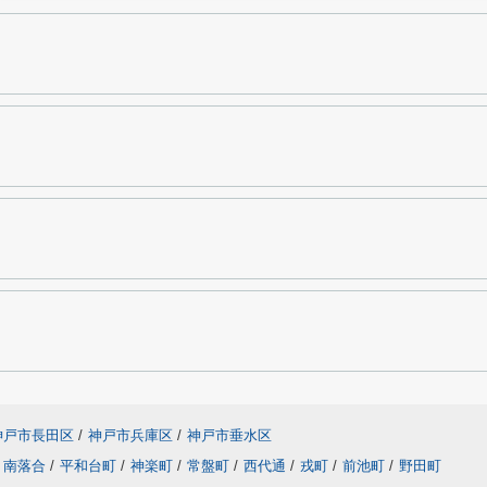
神戸市長田区
/
神戸市兵庫区
/
神戸市垂水区
南落合
/
平和台町
/
神楽町
/
常盤町
/
西代通
/
戎町
/
前池町
/
野田町