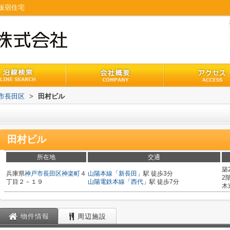
板宿住宅
市長田区
>
田村ビル
田村ビル
所在地
交通
築
兵庫県
神戸市長田区
神楽町
４
山陽本線
「
新長田
」駅 徒歩3分
2
丁目２－１９
山陽電鉄本線
「
西代
」駅 徒歩7分
木
物件情報
周辺施設