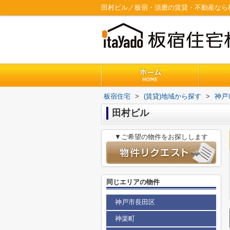
田村ビル／板宿・須磨の賃貸・不動産なら
板宿住宅
>
(賃貸)地域から探す
>
神戸
田村ビル
▼ご希望の物件をお探しします
同じエリアの物件
神戸市長田区
神楽町