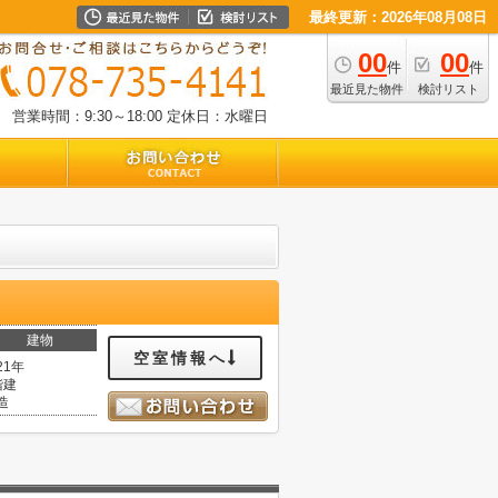
最終更新：2026年08月08日
00
00
件
件
最近見た物件
検討リスト
営業時間：9:30～18:00
定休日：水曜日
建物
空室情報へ
21年
階建
造