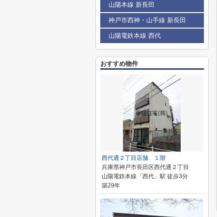
山陽本線 新長田
神戸市西神・山手線 新長田
山陽電鉄本線 西代
おすすめ物件
西代通２丁目店舗 １階
兵庫県神戸市長田区西代通２丁目
山陽電鉄本線「西代」駅 徒歩3分
築29年