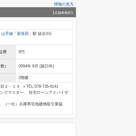
情報の見方
【店舗事務所】
・山手線
「
新長田
」駅 徒歩3分
益費
0円
年数）
2004年 9月 (築21年)
2階建
丁目２－１４
TEL:078-735-4141
ルティングマスター、 住宅ローンアドバイザ
部、（一社）兵庫県宅地建物取引業協