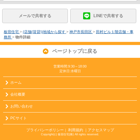
メールで共有する
LINEで共有する
板宿住宅
>
(店舗(賃貸))地域から探す
>
神戸市長田区
>
田村ビル１階店舗・事
務所
>
物件詳細
ページトップに戻る
営業時間:9:30～18:00
定休日:水曜日
ホーム
会社概要
お問い合わせ
PCサイト
プライバシーポリシー
利用規約
｜アクセスマップ
｜
Copyright(c) 板宿住宅(株) All rights reserved.