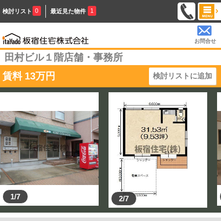
0
1
検討リスト
最近見た物件
お問合せ
田村ビル１階店舗・事務所
賃料
13
万円
検討リストに追加
1/7
2/7