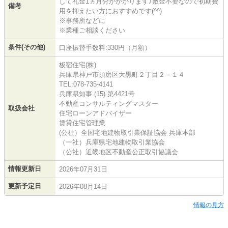
して礼金1ヵ月分がかかります♪敷金不要なので初期費
備考
用を抑えたい方におすすめです(^^)
※事務所などに
※業種ご相談ください
条件(その他)
口座振替手数料:330円（月額）
板宿住宅(株)
兵庫県神戸市須磨区大黒町２丁目２－１４
TEL:078-735-4141
兵庫県知事 (15) 第4421号
不動産コンサルティングマスター
取扱会社
住宅ローンアドバイザー
賃貸住宅管理業
(公社）全国宅地建物取引業保証協会 兵庫本部
（一社）兵庫県宅地建物取引業協会
（公社）近畿地区不動産公正取引協議会
情報更新日
2026年07月31日
更新予定日
2026年08月14日
情報の見方