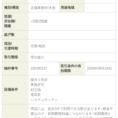
種別/構造
用途地域
店舗事務所/木造
-
部屋/
所在階/
-/1階/2階建
階建
総戸数
-
現況/
空家/相談
引渡時期
取引態様
専任媒介
取引条件の有
物件番号
105285237
2026年08月14日
効期限
陽当り良好
事務所可
設備条件
好立地
電気有
システムキッチン
周辺には、徒歩3分で利用できる駅があります♪敷金不
要なので、初期費用削減につながります♪初期費用と