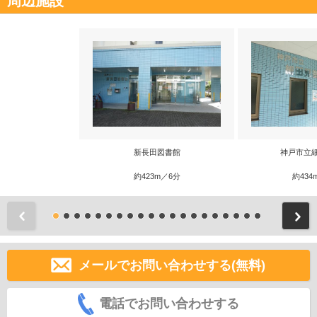
周辺施設
新長田図書館
神戸市立
約423m／6分
約434
前
メールでお問い合わせする(無料)
電話でお問い合わせする