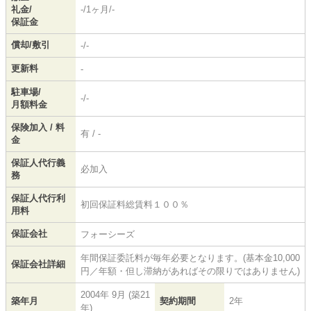
礼金/
-/1ヶ月/-
保証金
償却/敷引
-/-
更新料
-
駐車場/
-/-
月額料金
保険加入 / 料
有 / -
金
保証人代行義
必加入
務
保証人代行利
初回保証料総賃料１００％
用料
保証会社
フォーシーズ
年間保証委託料が毎年必要となります。(基本金10,000
保証会社詳細
円／年額・但し滞納があればその限りではありません)
2004年 9月 (築21
築年月
契約期間
2年
年)