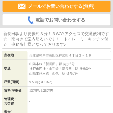
メールでお問い合わせする(無料)
電話でお問い合わせする
新長田駅より徒歩約３分！３WAYアクセスで交通便利です
☆ 南向きで室内明るいです！ トイレ ミニキッチン付
☆ 事務所仕様となっております♪
所在地
兵庫県
神戸市長田区
神楽町
４丁目２－１９
山陽本線
「
新長田
」駅 徒歩3分
交通
神戸市西神・山手線
「
新長田
」駅 徒歩3分
山陽電鉄本線
「
西代
」駅 徒歩7分
坪数(面積)
9.53坪(31.53㎡)
賃料/坪単価
13万円/1.36万円
管理費・
-
共益費
敷金/