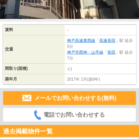
賃料
-
神戸高速東西線
「
高速長田
」駅 徒歩
5分
交通
神戸市西神・山手線
「
長田
」駅 徒歩
7分
間取り(面積)
-(-)
築年月
2017年 2月(築9年)
メールでお問い合わせする(無料)
電話でお問い合わせする
過去掲載物件一覧