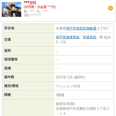
***
万円
(管理費・共益費 ***円)
敷：***｜礼：***
3階 / *** / ***
所在地
兵庫県
神戸市長田区
御船通
３丁目7
神戸高速東西線
「
高速長田
」駅 徒歩
交通
5～7分
賃料
-
管理費等
-
面積
-
築年数
2017年 2月 (築9年)
種別/構造
マンション/木造
階建
3階建
板宿住宅(株)
兵庫県神戸市須磨区大黒町２丁目２
－１４