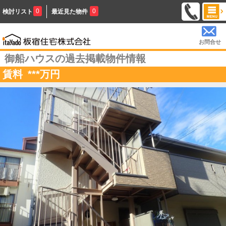
0
0
検討リスト
最近見た物件
お問合せ
御船ハウスの過去掲載物件情報
賃料
***
万円