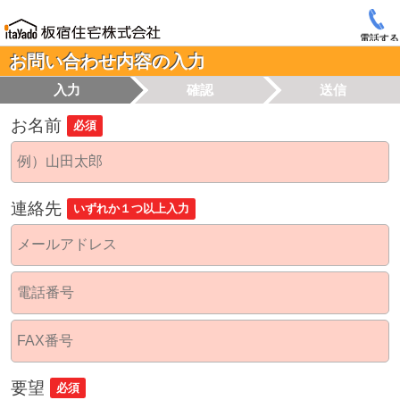
電話する
お問い合わせ内容の入力
入力
確認
送信
お名前
必須
連絡先
いずれか１つ以上入力
要望
必須