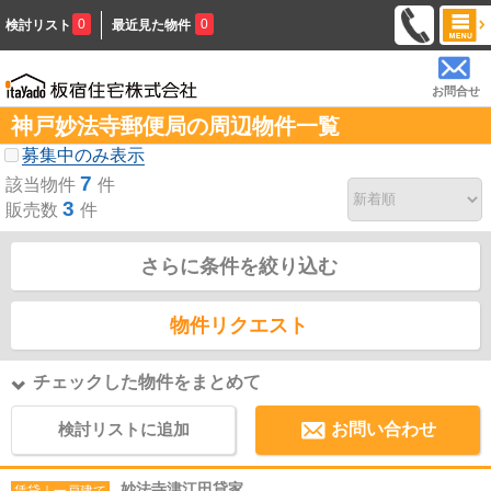
0
0
検討リスト
最近見た物件
お問合せ
神戸妙法寺郵便局の周辺物件一覧
募集中のみ表示
7
該当物件
件
3
販売数
件
さらに条件を絞り込む
物件リクエスト
チェックした物件をまとめて
検討リストに追加
お問い合わせ
妙法寺津江田貸家
賃貸｜一戸建て