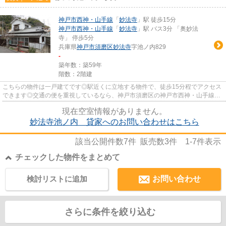
神戸市西神・山手線
「
妙法寺
」駅 徒歩15分
神戸市西神・山手線
「
妙法寺
」駅 バス3分 「奥妙法
寺」 停歩5分
兵庫県
神戸市須磨区
妙法寺
字池ノ内829
-
築年数：築59年
階数：2階建
こちらの物件は一戸建てです◎駅近くに立地する物件で、徒歩15分程でアクセス
できます◎交通の便を重視しているなら、神戸市須磨区の神戸市西神・山手線妙
法寺周辺は賃貸物件を探すのに...
現在空室情報がありません。
妙法寺池ノ内 貸家へのお問い合わせはこちら
該当公開件数
7
件 販売数
3
件
1-7
件表示
チェックした物件をまとめて
検討リストに追加
お問い合わせ
さらに条件を絞り込む