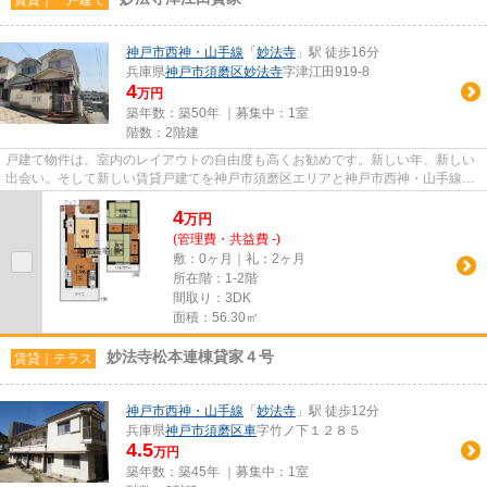
神戸市西神・山手線
「
妙法寺
」駅 徒歩16分
兵庫県
神戸市須磨区
妙法寺
字津江田919-8
4
万円
築年数：築50年 ｜募集中：
1室
階数：2階建
戸建て物件は、室内のレイアウトの自由度も高くお勧めです。新しい年、新しい
出会い。そして新しい賃貸戸建てを神戸市須磨区エリアと神戸市西神・山手線妙
法寺付近で探しましょう。き...
4
万
円
(管理費・共益費 -)
敷：0ヶ月｜礼：2ヶ月
所在階：1-2階
間取り：3DK
面積：56.30㎡
妙法寺松本連棟貸家４号
賃貸｜テラス
神戸市西神・山手線
「
妙法寺
」駅 徒歩12分
兵庫県
神戸市須磨区
車
字竹ノ下１２８５
4.5
万円
築年数：築45年 ｜募集中：
1室