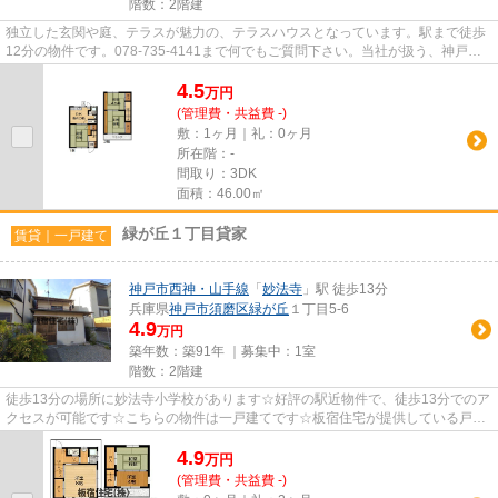
階数：2階建
独立した玄関や庭、テラスが魅力の、テラスハウスとなっています。駅まで徒歩
12分の物件です。078-735-4141まで何でもご質問下さい。当社が扱う、神戸市
須磨区の神戸市西神・山手線妙...
4.5
万
円
(管理費・共益費 -)
敷：1ヶ月｜礼：0ヶ月
所在階：-
間取り：3DK
面積：46.00㎡
緑が丘１丁目貸家
賃貸｜一戸建て
神戸市西神・山手線
「
妙法寺
」駅 徒歩13分
兵庫県
神戸市須磨区
緑が丘
１丁目5-6
4.9
万円
築年数：築91年 ｜募集中：
1室
階数：2階建
徒歩13分の場所に妙法寺小学校があります☆好評の駅近物件で、徒歩13分でのア
クセスが可能です☆こちらの物件は一戸建てです☆板宿住宅が提供している戸建
て情報は神戸市西神・山手線妙法...
4.9
万
円
(管理費・共益費 -)