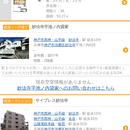
敷：0ヶ月｜礼：2ヶ月
所在階：-
間取り：3K
面積：50.27㎡
妙法寺字池ノ内貸家
賃貸｜一戸建て
神戸市西神・山手線
「
妙法寺
」駅 徒歩13分
兵庫県
神戸市須磨区
妙法寺
字池ノ内820
-
築年数：築57年
階数：2階建
駅までのアクセスが良い、徒歩13分のところに位置する物件です♪家庭菜園とし
てお使いいただける専用庭があります♪4人家族にぴったりの広さのある3LDKの
物件情報は当社まで♪こちらの物...
現在空室情報がありません。
妙法寺字池ノ内貸家へのお問い合わせはこちら
サイプレス妙法寺
賃貸｜マンション
神戸市西神・山手線
「
妙法寺
」駅 徒歩12分
神戸市西神・山手線
「
名谷
」駅 徒歩33分
山陽電鉄本線
「
板宿
」駅 徒歩32分
兵庫県
神戸市須磨区
妙法寺
字寺ノ界地92-11