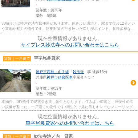
-
築年数：築30年
階数：5階建
88m歩けば神戸妙法寺郵便局があります。住みよい環境と、駅まで徒歩12分とい
う立地が魅力の物件です。防犯対策の行き届いた造りがポイント。多種多様な賃
貸情報を扱う板宿住宅なら、お...
現在空室情報がありません。
サイプレス妙法寺へのお問い合わせはこちら
車字尾鼻貸家
賃貸｜一戸建て
神戸市西神・山手線
「
妙法寺
」駅 徒歩13分
兵庫県
神戸市須磨区
車
字尾鼻４５７
-
築年数：築59年
階数：2階建
本物件、DIY物件で現状引き渡し物件となります。住みよい環境と、利便性の高
い設備が整った、一戸建ての物件です♪衛生的で見た目もキレイなフローリング設
置の物件です♪駐車スペースも...
現在空室情報がありません。
車字尾鼻貸家へのお問い合わせはこちら
妙法寺池ノ内 貸家
賃貸｜一戸建て