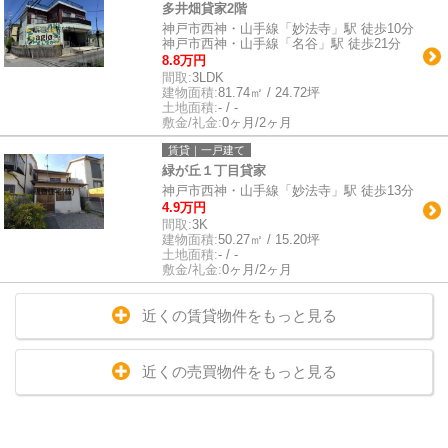
多井畑貸家2階
神戸市西神・山手線「妙法寺」駅 徒歩10分
神戸市西神・山手線「名谷」駅 徒歩21分
8.8万円
間取:
3LDK
建物面積:
81.74㎡ / 24.72坪
土地面積:
- / -
敷金/礼金:
0ヶ月/2ヶ月
賃貸｜一戸建て
緑が丘１丁目貸家
神戸市西神・山手線「妙法寺」駅 徒歩13分
4.9万円
間取:
3K
建物面積:
50.27㎡ / 15.20坪
土地面積:
- / -
敷金/礼金:
0ヶ月/2ヶ月
近くの賃貸物件をもっと見る
近くの売買物件をもっと見る