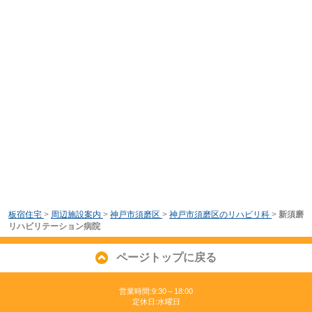
板宿住宅
>
周辺施設案内
>
神戸市須磨区
>
神戸市須磨区のリハビリ科
>
新須磨
リハビリテーション病院
ページトップに戻る
営業時間:9:30～18:00
定休日:水曜日