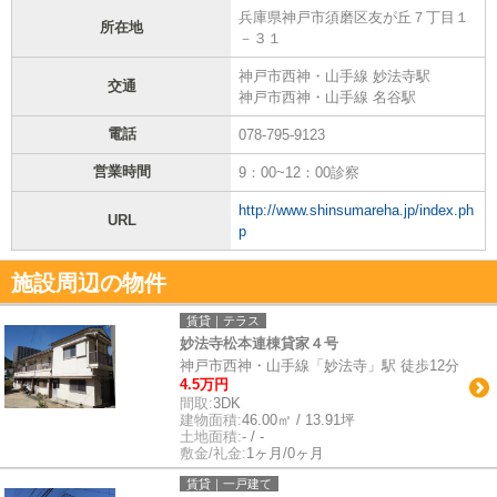
兵庫県神戸市須磨区友が丘７丁目１
所在地
－３１
神戸市西神・山手線 妙法寺駅
交通
神戸市西神・山手線 名谷駅
電話
078-795-9123
営業時間
9：00~12：00診察
http://www.shinsumareha.jp/index.ph
URL
p
施設周辺の物件
賃貸｜テラス
妙法寺松本連棟貸家４号
神戸市西神・山手線「妙法寺」駅 徒歩12分
4.5万円
間取:
3DK
建物面積:
46.00㎡ / 13.91坪
土地面積:
- / -
敷金/礼金:
1ヶ月/0ヶ月
賃貸｜一戸建て