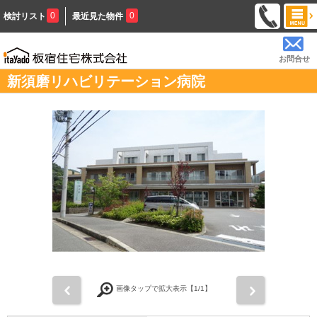
0
0
検討リスト
最近見た物件
お問合せ
新須磨リハビリテーション病院
前
次
画像タップで拡大表示【
1
/1】