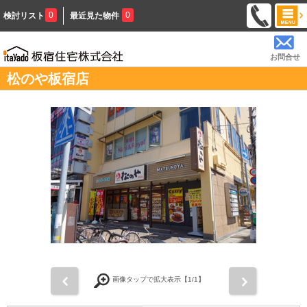
0
0
検討リスト
最近見た物件
お問合せ
松のや板宿店
前
次
画像タップで拡大表示【
1
/1】