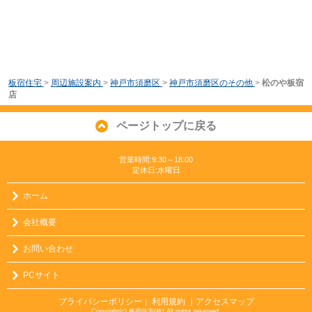
板宿住宅
>
周辺施設案内
>
神戸市須磨区
>
神戸市須磨区のその他
>
松のや板宿
店
ページトップに戻る
営業時間:9:30～18:00
定休日:水曜日
ホーム
会社概要
お問い合わせ
PCサイト
プライバシーポリシー
利用規約
｜アクセスマップ
｜
Copyright(c) 板宿住宅(株) All rights reserved.