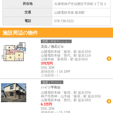
所在地
兵庫県神戸市須磨区平田町２丁目２
交通
山陽電鉄本線 板宿駅
電話
078-739-5221
施設周辺の物件
売買｜中古マンション
五位ノ池北ビル
山陽電鉄本線「板宿」駅 徒歩10分
山陽電鉄本線「西代」駅 徒歩11分
山陽本線「新長田」駅 徒歩16分
370万円
間取:
3DK
建物面積:
- / 14.19坪
土地面積:
- / -
賃貸｜アパート
ハイツ平和台
山陽電鉄本線「板宿」駅 徒歩10分
神戸市西神・山手線「板宿」駅 徒歩10分
山陽電鉄本線「西代」駅 徒歩18分
6.3万円
間取:
2DK
建物面積:
- / 15.12坪