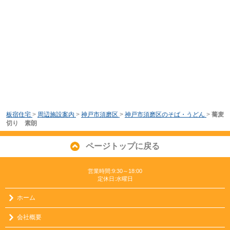
板宿住宅
>
周辺施設案内
>
神戸市須磨区
>
神戸市須磨区のそば・うどん
>
蕎麦
切り 素朗
ページトップに戻る
営業時間:9:30～18:00
定休日:水曜日
ホーム
会社概要