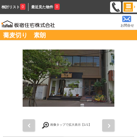
0
0
検討リスト
最近見た物件
お問合せ
蕎麦切り 素朗
前
次
画像タップで拡大表示【
1
/1】