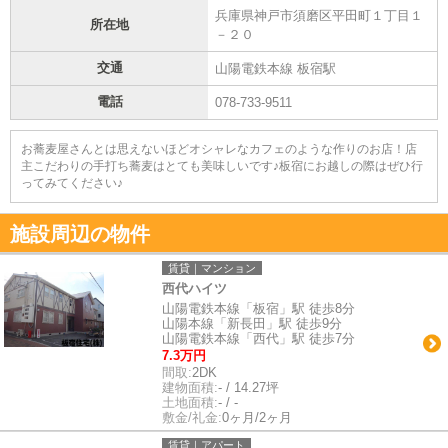
兵庫県神戸市須磨区平田町１丁目１
所在地
－２０
交通
山陽電鉄本線 板宿駅
電話
078-733-9511
お蕎麦屋さんとは思えないほどオシャレなカフェのような作りのお店！店
主こだわりの手打ち蕎麦はとても美味しいです♪板宿にお越しの際はぜひ行
ってみてください♪
施設周辺の物件
賃貸｜マンション
西代ハイツ
山陽電鉄本線「板宿」駅 徒歩8分
山陽本線「新長田」駅 徒歩9分
山陽電鉄本線「西代」駅 徒歩7分
7.3万円
間取:
2DK
建物面積:
- / 14.27坪
土地面積:
- / -
敷金/礼金:
0ヶ月/2ヶ月
賃貸｜アパート