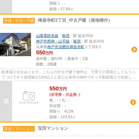
間取り：-
面積：57.68㎡
禅昌寺町2丁目_中古戸建（借地権付）
売買｜中古一戸建
山陽電鉄本線
「
板宿
」駅 徒歩20分
神戸市西神・山手線
「
板宿
」駅 徒歩20分
兵庫県
神戸市須磨区
禅昌寺町
２丁目6-2
550
万円
築年数：築53年 ｜募集中：
1室
階数：2階建
駐車場２台分あります。こちらの中古戸建て物件は、子育ての環境としてもうっ
てつけです☆接道幅が10m以上と安心な条件の物件です☆不動産購入で失敗しな
いように、豊富な経験と知識を持...
550
万
円
(管理費・共益費 -)
敷：-｜礼：-
所在階：-
間取り：4LDK
面積：143.93㎡
宝田マンション
賃貸｜マンション