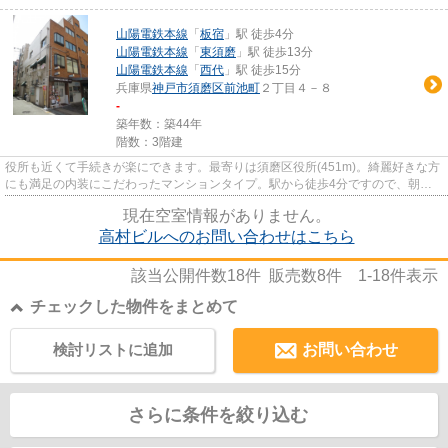
山陽電鉄本線
「
板宿
」駅 徒歩4分
山陽電鉄本線
「
東須磨
」駅 徒歩13分
山陽電鉄本線
「
西代
」駅 徒歩15分
兵庫県
神戸市須磨区
前池町
２丁目４－８
-
築年数：築44年
階数：3階建
役所も近くて手続きが楽にできます。最寄りは須磨区役所(451m)。綺麗好きな方
にも満足の内装にこだわったマンションタイプ。駅から徒歩4分ですので、朝食
をゆっくり食べる時間が作れま...
現在空室情報がありません。
高村ビルへのお問い合わせはこちら
該当公開件数
18
件 販売数
8
件
1-18
件表示
チェックした物件をまとめて
検討リストに追加
お問い合わせ
さらに条件を絞り込む