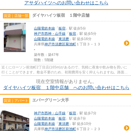
アサダハイツへのお問い合わせはこちら
ダイヤハイツ板宿 １階中店舗
賃貸｜店舗一部
山陽電鉄本線
「
板宿
」駅 徒歩5分
神戸市西神・山手線
「
板宿
」駅 徒歩5分
山陽電鉄本線
「
東須磨
」駅 徒歩16分
兵庫県
神戸市須磨区
菊池町
１丁目３－１３
-
築年数：築47年
階数：5階建
近くにローソン前池町2丁目店(165m)があるので、気軽に夜食や飲み物を買いに
行くことができます。敷金不要のため、初期費用を安く抑えられますね。路面店
は、人目に付きやすいので宣伝...
現在空室情報がありません。
ダイヤハイツ板宿 １階中店舗 へのお問い合わせはこちら
エバーグリーン大手
賃貸｜アパート
神戸市西神・山手線
「
板宿
」駅 徒歩7分
山陽電鉄本線
「
板宿
」駅 徒歩7分
山陽電鉄本線
「
東須磨
」駅 徒歩10分
兵庫県
神戸市須磨区
前池町
６丁目２－２３