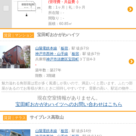
(管理費・共益費 -)
敷：1ヶ月｜礼：0ヶ月
所在階：-
間取り：-
面積：60.85㎡
宝田町おかがわハイツ
賃貸｜マンション
山陽電鉄本線
「
板宿
」駅 徒歩7分
神戸市西神・山手線
「
板宿
」駅 徒歩7分
兵庫県
神戸市須磨区
宝田町
３丁目4-3
-
築年数：築27年
階数：3階建
魅力溢れる角部屋は窓が多く風通しが良いので、満足いくと思います。ふたつ部
屋があるのでお客様が来たときに招待しやすいです。需要の高い、駅近の物件と
なっており、徒歩7分となって...
現在空室情報がありません。
宝田町おかがわハイツへのお問い合わせはこちら
サイプレス高取山
賃貸｜テラス
山陽電鉄本線
「
板宿
」駅 徒歩14分