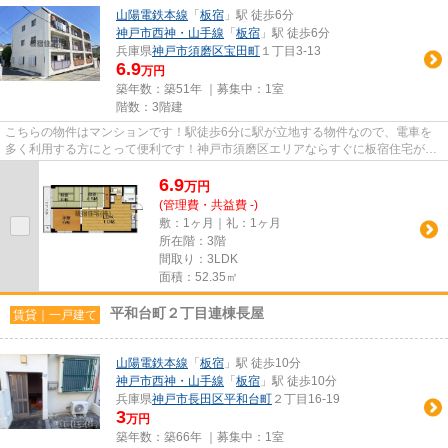
山陽電鉄本線
「
板宿
」駅 徒歩6分
神戸市西神・山手線
「
板宿
」駅 徒歩6分
兵庫県
神戸市須磨区
宝田町
１丁目3-13
6.9
万円
築年数：築51年 ｜募集中：
1室
階数：3階建
こちらの物件はマンションです！駅徒歩6分に駅が立地する物件なので、電車を
多く利用する方にとって便利です！神戸市須磨区エリアならすぐに板宿住宅が物
件を紹介する事ができますよ！...
6.9
万
円
(管理費・共益費 -)
敷：1ヶ月｜礼：1ヶ月
所在階：3階
間取り：3LDK
面積：52.35㎡
平和台町２丁目連棟長屋
賃貸｜一戸建て
山陽電鉄本線
「
板宿
」駅 徒歩10分
神戸市西神・山手線
「
板宿
」駅 徒歩10分
兵庫県
神戸市長田区
平和台町
２丁目16-19
3
万円
築年数：築66年 ｜募集中：
1室