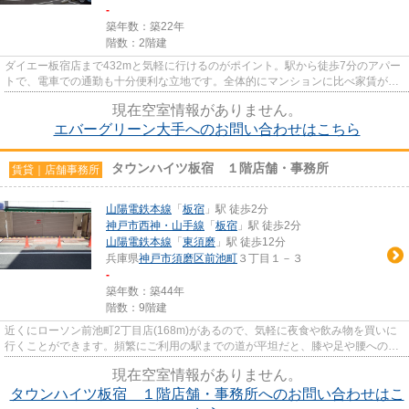
-
築年数：築22年
階数：2階建
ダイエー板宿店まで432mと気軽に行けるのがポイント。駅から徒歩7分のアパー
トで、電車での通勤も十分便利な立地です。全体的にマンションに比べ家賃が安
いことが多いアパートの物件で...
現在空室情報がありません。
エバーグリーン大手へのお問い合わせはこちら
タウンハイツ板宿 １階店舗・事務所
賃貸｜店舗事務所
山陽電鉄本線
「
板宿
」駅 徒歩2分
神戸市西神・山手線
「
板宿
」駅 徒歩2分
山陽電鉄本線
「
東須磨
」駅 徒歩12分
兵庫県
神戸市須磨区
前池町
３丁目１－３
-
築年数：築44年
階数：9階建
近くにローソン前池町2丁目店(168m)があるので、気軽に夜食や飲み物を買いに
行くことができます。頻繁にご利用の駅までの道が平坦だと、膝や足や腰への負
担が違います。徒歩2分に駅が...
現在空室情報がありません。
タウンハイツ板宿 １階店舗・事務所へのお問い合わせはこ