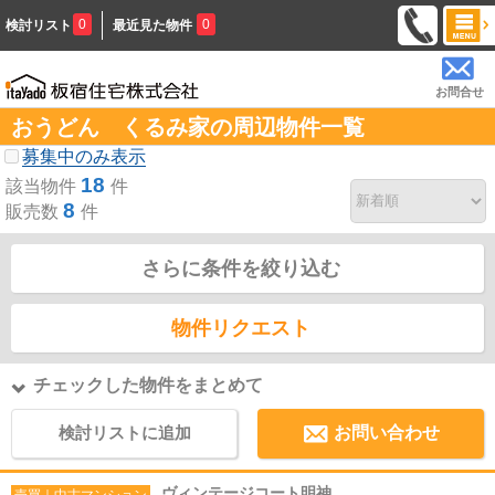
0
0
検討リスト
最近見た物件
お問合せ
おうどん くるみ家の周辺物件一覧
募集中のみ表示
18
該当物件
件
8
販売数
件
さらに条件を絞り込む
物件リクエスト
チェックした物件をまとめて
検討リストに追加
お問い合わせ
ヴィンテージコート明神
売買｜中古マンション