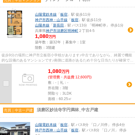
山陽電鉄本線
「
板宿
」駅 徒歩11分
神戸市西神・山手線
「
板宿
」駅 徒歩11分
山陽本線
「
新長田
」駅 バス13分 「明神町停」 停歩1分
兵庫県
神戸市須磨区
明神町
２丁目4-5
1,080
万円
築年数：築32年 ｜募集中：
1室
階数：3階建
徒歩9分の場所に神戸市立板宿小学校があります♪中古でありながら、綺麗で機能
的な設備のあるマンションです♪南側に道路があるため十分な日当たりが確保でき
ます♪屋根や柱、梁や壁など...
1,080
万
円
(管理費・共益費 12,600円)
敷：-｜礼：-
所在階：3階
間取り：3LDK
面積：60.25㎡
須磨区妙法寺字円満林_中古戸建
売買｜中古一戸建
山陽電鉄本線
「
板宿
」駅 バス8分 「口ノ川停」 停歩4分
神戸市西神・山手線
「
板宿
」駅 バス8分 「口ノ川」 停歩