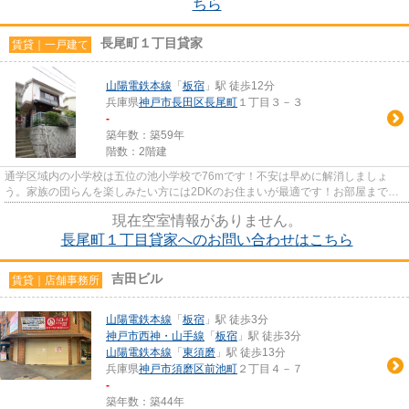
ちら
長尾町１丁目貸家
賃貸｜一戸建て
山陽電鉄本線
「
板宿
」駅 徒歩12分
兵庫県
神戸市長田区
長尾町
１丁目３－３
-
築年数：築59年
階数：2階建
通学区域内の小学校は五位の池小学校で76mです！不安は早めに解消しましょ
う。家族の団らんを楽しみたい方には2DKのお住まいが最適です！お部屋まで徒
歩12分のところに駅がありとても...
現在空室情報がありません。
長尾町１丁目貸家へのお問い合わせはこちら
吉田ビル
賃貸｜店舗事務所
山陽電鉄本線
「
板宿
」駅 徒歩3分
神戸市西神・山手線
「
板宿
」駅 徒歩3分
山陽電鉄本線
「
東須磨
」駅 徒歩13分
兵庫県
神戸市須磨区
前池町
２丁目４－７
-
築年数：築44年