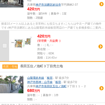
4分
兵庫県
神戸市須磨区
妙法寺
字円満林2-37
420
万円
築年数：築54年 ｜募集中：
1室
階数：2階建
接道10メートル以上あると非常時にも役立ちます♪こちらは中古一戸建ての物件
です♪神戸市須磨区にある山陽電鉄本線板宿周辺の一戸建てを多種多様にご案内し
ております♪ご要望は078-735-...
420
万
円
(管理費・共益費 -)
敷：-｜礼：-
所在階：-
間取り：6DK
面積：114.43㎡
長田五位ノ池町３丁目売土地
売買｜売地
山陽電鉄本線
「
板宿
」駅 徒歩7分
神戸市西神・山手線
「
板宿
」駅 徒歩7分
兵庫県
神戸市長田区
五位ノ池町
３丁目１１－２
680
万円
築年数：- ｜募集中：
1件
階数：-