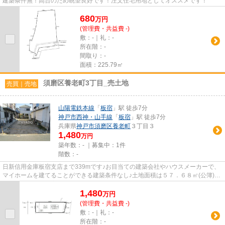
建築条件無！高台のため眺望良好です！注文住宅用地としてオススメです！
680
万
円
(管理費・共益費 -)
敷：-｜礼：-
所在階：-
間取り：-
面積：225.79㎡
須磨区養老町3丁目_売土地
売買｜売地
山陽電鉄本線
「
板宿
」駅 徒歩7分
神戸市西神・山手線
「
板宿
」駅 徒歩7分
兵庫県
神戸市須磨区
養老町
３丁目３
1,480
万円
築年数：- ｜募集中：
1件
階数：-
日新信用金庫板宿支店まで339mです♪お目当ての建築会社やハウスメーカーで、
マイホームを建てることができる建築条件なし♪土地面積は５７．６８㎡(公簿)で
一押しです♪アップダウンの少...
1,480
万
円
(管理費・共益費 -)
敷：-｜礼：-
所在階：-