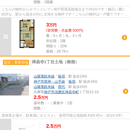
階数：1階建
こちらの物件からセブンイレブン神戸育英高校南店まで342mです！幅広い層に
好評な、駅から徒歩10分に立地する物件です！こちらの物件は一戸建てです！神
戸市長田区にある物件を、実際...
3
万
円
(管理費・共益費 500円)
敷：0ヶ月｜礼：2ヶ月
所在階：1階
間取り：2DK
面積：29.79㎡
禅昌寺1丁目土地（南側）
賃貸｜事業用地
山陽電鉄本線
「
板宿
」駅 徒歩19分
神戸市西神・山手線
「
板宿
」駅 徒歩19分
山陽電鉄本線
「
西代
」駅 徒歩24分
兵庫県
神戸市須磨区
禅昌寺町
１丁目22-10
2.5
万円
築年数：- ｜募集中：
1室
階数：-
資材置き場や、駐車場にオススメ♪ 使用可能土地面積 約60.85㎡（約18.4坪）
2.5
万
円