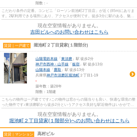
階数：-
こだわり条件の定番。コンビニ「ローソン前池町2丁目店」が近く(85m)にありま
す。2駅利用できる場所にあり、アクセスが便利です。徒歩3分に駅のある、魅力
的な立地の物件となっています。
現在空室情報がありません。
吉田ビルへのお問い合わせはこちら
堀池町２丁目貸家(１階部分)
賃貸｜一戸建て
山陽電鉄本線
「
東須磨
」駅 徒歩2分
神戸市西神・山手線
「
板宿
」駅 徒歩13分
山陽本線
「
鷹取
」駅 徒歩13分
兵庫県
神戸市須磨区
堀池町
２丁目1-19
-
築年数：築28年
階数：1階建
こちらの物件は一戸建てです♪この物件は窓からの陽当りも良い、快適な環境の整
った物件です♪東須磨駅から徒歩2分というアクセス良好な駅近物件はいかがです
か♪山陽電鉄本線東須磨周辺...
現在空室情報がありません。
堀池町２丁目貸家(１階部分)へのお問い合わせはこちら
高村ビル
賃貸｜マンション