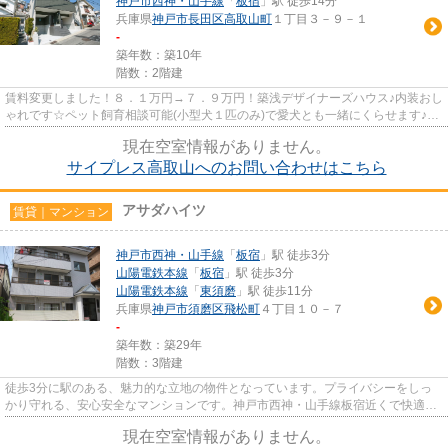
神戸市西神・山手線
「
板宿
」駅 徒歩14分
兵庫県
神戸市長田区
高取山町
１丁目３－９－１
-
築年数：築10年
階数：2階建
賃料変更しました！８．１万円→７．９万円！築浅デザイナーズハウス♪内装おし
ゃれです☆ペット飼育相談可能(小型犬１匹のみ)で愛犬とも一緒にくらせます♪全
居室収納付・ロフト付で収納...
現在空室情報がありません。
サイプレス高取山へのお問い合わせはこちら
アサダハイツ
賃貸｜マンション
神戸市西神・山手線
「
板宿
」駅 徒歩3分
山陽電鉄本線
「
板宿
」駅 徒歩3分
山陽電鉄本線
「
東須磨
」駅 徒歩11分
兵庫県
神戸市須磨区
飛松町
４丁目１０－７
-
築年数：築29年
階数：3階建
徒歩3分に駅のある、魅力的な立地の物件となっています。プライバシーをしっ
かり守れる、安心安全なマンションです。神戸市西神・山手線板宿近くで快適な
住環境をお求めなら078-735-41...
現在空室情報がありません。