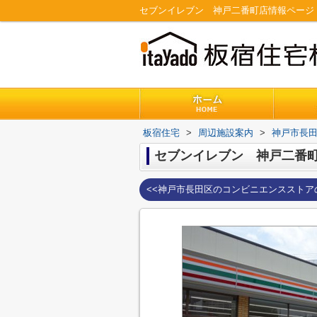
セブンイレブン 神戸二番町店情報ページ
板宿住宅
>
周辺施設案内
>
神戸市長
セブンイレブン 神戸二番
<<神戸市長田区のコンビニエンスストア