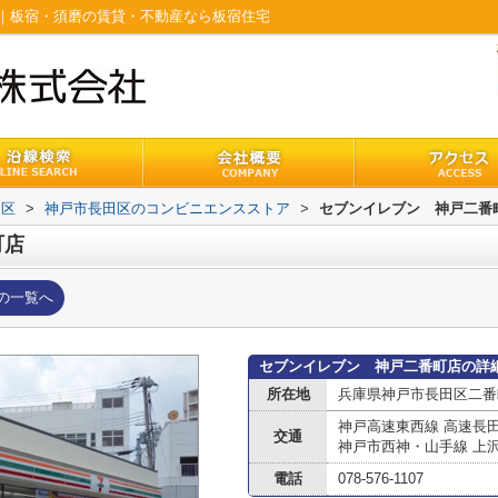
｜板宿・須磨の賃貸・不動産なら板宿住宅
田区
>
神戸市長田区のコンビニエンスストア
>
セブンイレブン 神戸二番
町店
の一覧へ
セブンイレブン 神戸二番町店の詳
所在地
兵庫県神戸市長田区二番
神戸高速東西線 高速長
交通
神戸市西神・山手線 上
電話
078-576-1107