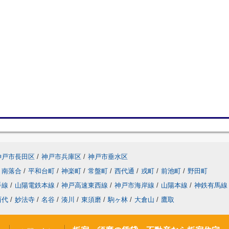
神戸市長田区
/
神戸市兵庫区
/
神戸市垂水区
南落合
/
平和台町
/
神楽町
/
常盤町
/
西代通
/
戎町
/
前池町
/
野田町
手線
/
山陽電鉄本線
/
神戸高速東西線
/
神戸市海岸線
/
山陽本線
/
神鉄有馬線
西代
/
妙法寺
/
名谷
/
湊川
/
東須磨
/
駒ヶ林
/
大倉山
/
鷹取