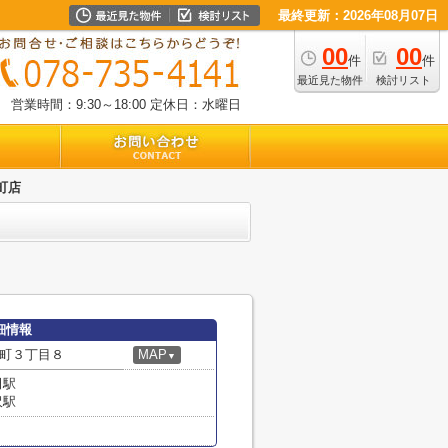
最終更新：2026年08月07日
00
00
件
件
最近見た物件
検討リスト
営業時間：9:30～18:00
定休日：水曜日
町店
細情報
町３丁目８
MAP
▼
田駅
沢駅