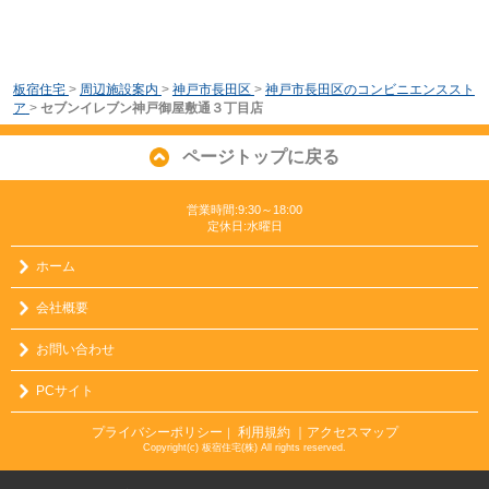
板宿住宅
>
周辺施設案内
>
神戸市長田区
>
神戸市長田区のコンビニエンススト
ア
>
セブンイレブン神戸御屋敷通３丁目店
ページトップに戻る
営業時間:9:30～18:00
定休日:水曜日
ホーム
会社概要
お問い合わせ
PCサイト
プライバシーポリシー
利用規約
｜アクセスマップ
｜
Copyright(c) 板宿住宅(株) All rights reserved.