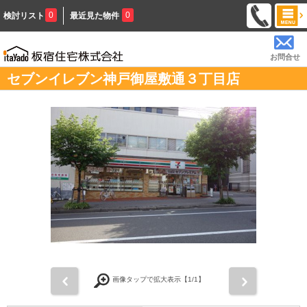
0
0
検討リスト
最近見た物件
お問合せ
セブンイレブン神戸御屋敷通３丁目店
前
次
画像タップで拡大表示【
1
/1】