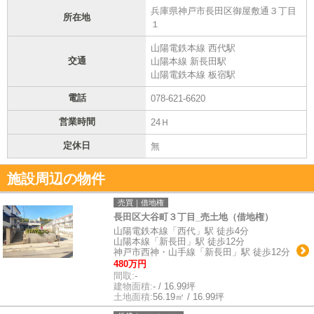
兵庫県神戸市長田区御屋敷通３丁目
所在地
１
山陽電鉄本線 西代駅
交通
山陽本線 新長田駅
山陽電鉄本線 板宿駅
電話
078-621-6620
営業時間
24Ｈ
定休日
無
施設周辺の物件
売買｜借地権
長田区大谷町３丁目_売土地（借地権）
山陽電鉄本線「西代」駅 徒歩4分
山陽本線「新長田」駅 徒歩12分
神戸市西神・山手線「新長田」駅 徒歩12分
480万円
間取:
-
建物面積:
- / 16.99坪
土地面積:
56.19㎡ / 16.99坪