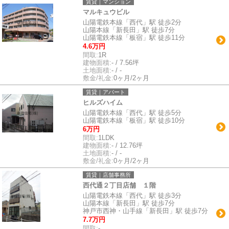
賃貸｜マンション
マルキュウビル
山陽電鉄本線「西代」駅 徒歩2分
山陽本線「新長田」駅 徒歩7分
山陽電鉄本線「板宿」駅 徒歩11分
4.6万円
間取:
1R
建物面積:
- / 7.56坪
土地面積:
- / -
敷金/礼金:
0ヶ月/2ヶ月
賃貸｜アパート
ヒルズハイム
山陽電鉄本線「西代」駅 徒歩5分
山陽電鉄本線「板宿」駅 徒歩10分
6万円
間取:
1LDK
建物面積:
- / 12.76坪
土地面積:
- / -
敷金/礼金:
0ヶ月/2ヶ月
賃貸｜店舗事務所
西代通２丁目店舗 １階
山陽電鉄本線「西代」駅 徒歩3分
山陽本線「新長田」駅 徒歩7分
神戸市西神・山手線「新長田」駅 徒歩7分
7.7万円
間取:
-