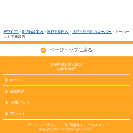
板宿住宅
>
周辺施設案内
>
神戸市長田区
>
神戸市長田区のスーパー
>
トーホー
ストア鷹取店
ページトップに戻る
営業時間:9:30～18:00
定休日:水曜日
ホーム
会社概要
お問い合わせ
PCサイト
プライバシーポリシー
利用規約
｜アクセスマップ
｜
Copyright(c) 板宿住宅(株) All rights reserved.