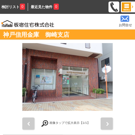
0
0
検討リスト
最近見た物件
お問合せ
神戸信用金庫 御崎支店
前
次
画像タップで拡大表示【
1
/1】