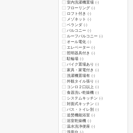
室内洗濯機置場
(-)
フローリング
(-)
ロフト付き
(-)
メゾネット
(-)
ベランダ
(-)
バルコニー
(-)
ルーフバルコニー
(-)
オール電化
(-)
エレベーター
(-)
照明器具付き
(-)
駐輪場
(-)
バイク置場あり
(-)
家具・家電付き
(-)
洗濯機置場有
(-)
外観タイル張り
(-)
コンロ２口以上
(-)
食器洗い乾燥機
(-)
システムキッチン
(-)
対面式キッチン
(-)
バス・トイレ別
(-)
追焚機能浴室
(-)
浴室乾燥機
(-)
温水洗浄便座
(-)
洗面台
(-)