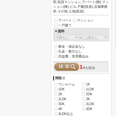
部,投資マンション,アパート(棟),マン
ション(棟),ビル,戸建(投資),店舗事務
所,その他,土地(投資)
アパート
マンション
一戸建て
▼賃料
～
敷金・保証金なし
礼金・敷引なし
共益費・管理費込み
1
件が該当
間取り
ワンルーム
1K
1DK
1LDK
2K
2DK
2LDK
3K
3DK
3LDK
4K
4DK
4LDK以上