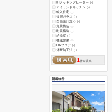
IHクッキングヒーター
(-)
アイランドキッチン
(-)
輸入住宅
(-)
複層ガラス
(-)
自由設計対応
(-)
免震構造
(-)
耐震構造
(-)
給湯室
(-)
機械警備
(-)
OAフロア
(-)
外断熱工法
(-)
1
件が該当
新着物件