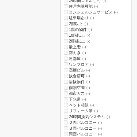
24時間ゴミ出し可
(-)
住戸内覧可能
(-)
コンシェルジュサービス
(-)
駐車場あり
(-)
2階以上
(-)
1階の物件
(-)
10階以上
(-)
20階以上
(-)
最上階
(-)
南向き
(-)
角部屋
(-)
ワンフロア
(-)
高層ビル
(-)
飲食店可
(-)
居抜物件
(-)
個別空調
(-)
都市ガス
(-)
下水道
(-)
ペット相談
(-)
リフォーム済
(-)
24時間換気システム
(-)
２面バルコニー
(-)
３面バルコニー
(-)
両面バルコニー
(-)