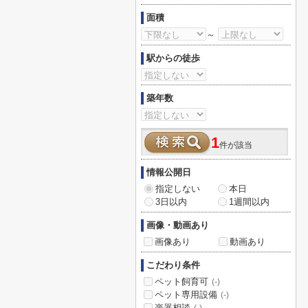
面積
～
駅からの徒歩
築年数
1
件が該当
情報公開日
指定しない
本日
3日以内
1週間以内
画像・動画あり
画像あり
動画あり
こだわり条件
ペット飼育可
(-)
ペット専用設備
(-)
楽器相談