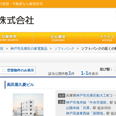
の賃貸・不動産なら板宿住宅
庫区
>
神戸市兵庫区の家電製品
>
ソフトバンク
>
ソフトバンクの近くの
並び順：
空室物件のみ表示
1
1-1
該当公開件数
件
件表示
高田屋久菱ビル
兵庫県
神戸市兵庫区
船大工町
２
住所
交通
神戸市海岸線
「
中央市場前
」駅 
山陽本線
「
兵庫
」駅 徒歩16分
神戸高速東西線
「
新開地
」駅 徒