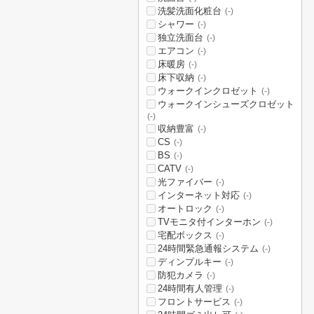
洗髪洗面化粧台
(-)
シャワー
(-)
独立洗面台
(-)
エアコン
(-)
床暖房
(-)
床下収納
(-)
ウォークインクロゼット
(-)
ウォークインシューズクロゼット
(-)
収納豊富
(-)
CS
(-)
BS
(-)
CATV
(-)
光ファイバー
(-)
インターネット対応
(-)
オートロック
(-)
TVモニタ付インターホン
(-)
宅配ボックス
(-)
24時間緊急通報システム
(-)
ディンプルキー
(-)
防犯カメラ
(-)
24時間有人管理
(-)
フロントサービス
(-)