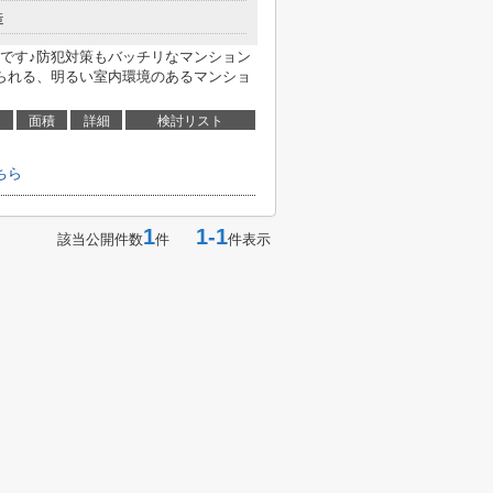
造
です♪防犯対策もバッチリなマンション
られる、明るい室内環境のあるマンショ
面積
詳細
検討リスト
ちら
1
1-1
該当公開件数
件
件表示