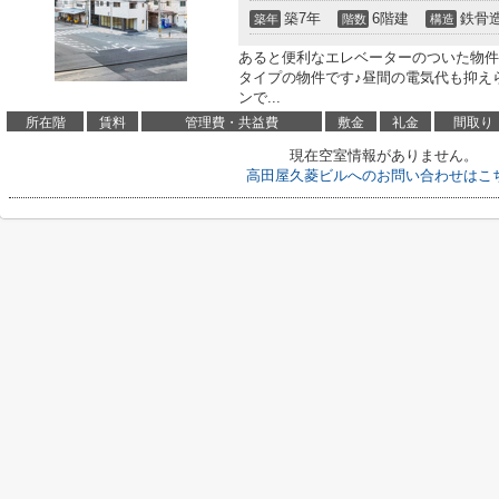
築7年
6階建
鉄骨
築年
階数
構造
あると便利なエレベーターのついた物件
タイプの物件です♪昼間の電気代も抑え
ンで...
所在階
賃料
管理費・共益費
敷金
礼金
間取り
現在空室情報がありません。
高田屋久菱ビルへのお問い合わせはこ