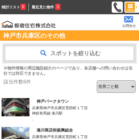
0
0
検討リスト
最近見た物件
お問合せ
神戸市兵庫区のその他
スポットを絞り込む
※物件情報の周辺施設紹介のページであり、各店舗への問い合わせは当
社では対応できません。
該当件数
6
件
神戸パークタウン
兵庫県神戸市兵庫区荒田町１丁目
神鉄有馬線 湊川駅
-
湊川商店街振興組合
兵庫県神戸市兵庫区荒田町１丁目