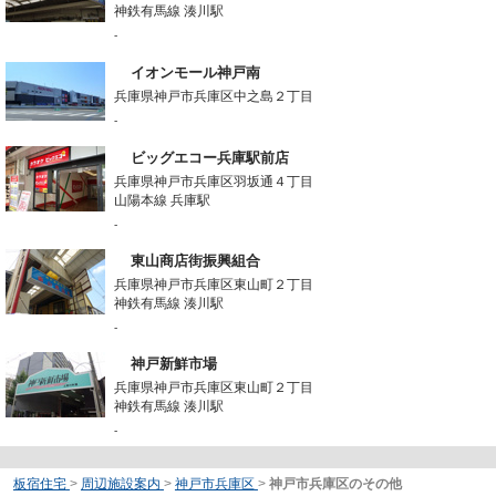
神鉄有馬線 湊川駅
-
イオンモール神戸南
兵庫県神戸市兵庫区中之島２丁目
-
ビッグエコー兵庫駅前店
兵庫県神戸市兵庫区羽坂通４丁目
山陽本線 兵庫駅
-
東山商店街振興組合
兵庫県神戸市兵庫区東山町２丁目
神鉄有馬線 湊川駅
-
神戸新鮮市場
兵庫県神戸市兵庫区東山町２丁目
神鉄有馬線 湊川駅
-
板宿住宅
>
周辺施設案内
>
神戸市兵庫区
>
神戸市兵庫区のその他