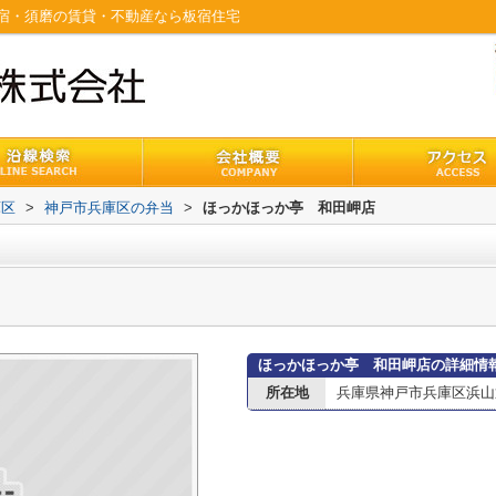
宿・須磨の賃貸・不動産なら板宿住宅
庫区
>
神戸市兵庫区の弁当
>
ほっかほっか亭 和田岬店
ほっかほっか亭 和田岬店の詳細情
所在地
兵庫県神戸市兵庫区浜山通