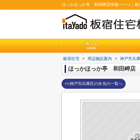
ほっかほっか亭 和田岬店情報ページ｜板
板宿住宅
>
周辺施設案内
>
神戸市兵
ほっかほっか亭 和田岬店
<<神戸市兵庫区の弁当の一覧へ