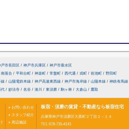
神戸市長田区
/
神戸市兵庫区
/
神戸市垂水区
南落合
/
平和台町
/
神楽町
/
常盤町
/
西代通
/
戎町
/
前池町
/
野田町
手線
/
山陽電鉄本線
/
神戸高速東西線
/
神戸市海岸線
/
山陽本線
/
神鉄有馬線
西代
/
妙法寺
/
名谷
/
湊川
/
東須磨
/
駒ヶ林
/
大倉山
/
鷹取
板宿・須磨の賃貸・不動産なら板宿住宅
お問い合わせ
スタッフ紹介
兵庫県神戸市須磨区大黒町２丁目２－１４
け
周辺施設
TEL:078-735-4141