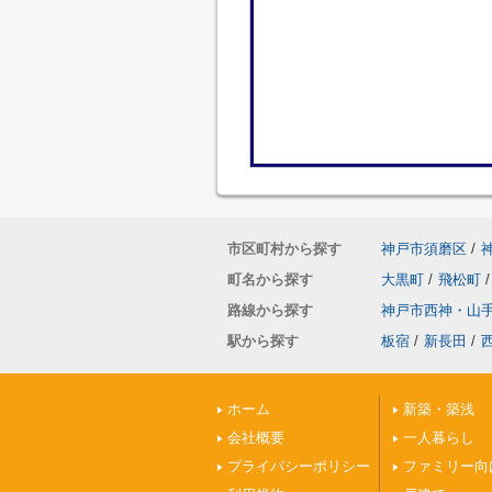
市区町村から探す
神戸市須磨区
/
町名から探す
大黒町
/
飛松町
/
路線から探す
神戸市西神・山
駅から探す
板宿
/
新長田
/
ホーム
新築・築浅
会社概要
一人暮らし
プライバシーポリシー
ファミリー向