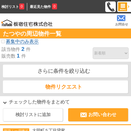
0
0
検討リスト
最近見た物件
お問合せ
たつやの周辺物件一覧
募集中のみ表示
2
該当物件
件
1
販売数
件
さらに条件を絞り込む
物件リクエスト
チェックした物件をまとめて
検討リストに追加
お問い合わせ
大同町５丁目貸家
賃貸｜一戸建て