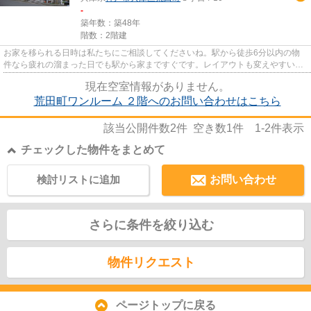
-
築年数：築48年
階数：2階建
お家を移られる日時は私たちにご相談してくださいね。駅から徒歩6分以内の物
件なら疲れの溜まった日でも駅から家まですぐです。レイアウトも変えやすいコ
ンパクトな間取りのアパートで...
現在空室情報がありません。
荒田町ワンルーム ２階へのお問い合わせはこちら
該当公開件数
2
件 空き数
1
件
1-2
件表示
チェックした物件をまとめて
検討リストに追加
お問い合わせ
さらに条件を絞り込む
物件リクエスト
ページトップに戻る