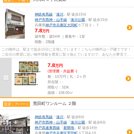
神鉄有馬線
「
湊川
」駅 徒歩15分
神戸市西神・山手線
「
湊川公園
」駅 徒歩15分
兵庫県
神戸市兵庫区
大同町
５丁目２－７
7.8
万円
築年数：築54年 ｜募集中：
1室
階数：2階建
この物件は、駅まで徒歩15分に立地しています！こちらの物件は一戸建てです！
ご自分の希望に近い物件情報を豊富に取り揃えていますので、あなたが夢見てい
る物件がきっと見つかります...
7.8
万
円
(管理費・共益費 -)
敷：10万円｜礼：2ヶ月
所在階：-
間取り：5DK
面積：108.00㎡
荒田町ワンルーム ２階
賃貸｜アパート
神鉄有馬線
「
湊川
」駅 徒歩6分
神戸市西神・山手線
「
湊川公園
」駅 徒歩6分
神戸高速東西線
「
新開地
」駅 徒歩14分
兵庫県
神戸市兵庫区
荒田町
３丁目4-10