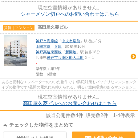
るので、帰宅後の自由時間を有...
現在空室情報がありません。
シャーメゾン切戸へのお問い合わせはこちら
高田屋久菱ビル
賃貸｜マンション
神戸市海岸線
「
中央市場前
」駅 徒歩1分
山陽本線
「
兵庫
」駅 徒歩16分
神戸高速東西線
「
新開地
」駅 徒歩18分
兵庫県
神戸市兵庫区
船大工町
２－１
-
築年数：築7年
階数：6階建
あると便利なエレベーターのついた物件です♪防犯対策もバッチリなマンションタ
イプの物件です♪昼間の電気代も抑えられる、明るい室内環境のあるマンションで
す♪こだわり派も満足できる...
現在空室情報がありません。
高田屋久菱ビルへのお問い合わせはこちら
該当公開件数
4
件 販売数
2
件
1-4
件表示
チェックした物件をまとめて