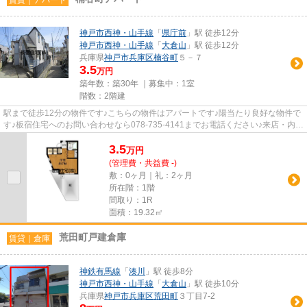
神戸市西神・山手線
「
県庁前
」駅 徒歩12分
神戸市西神・山手線
「
大倉山
」駅 徒歩12分
兵庫県
神戸市兵庫区
楠谷町
５－７
3.5
万円
築年数：築30年 ｜募集中：
1室
階数：2階建
駅まで徒歩12分の物件です♪こちらの物件はアパートです♪陽当たり良好な物件で
す♪板宿住宅へのお問い合わせなら078-735-4141までお電話ください♪来店・内覧
予約なども承っております(*^...
3.5
万
円
(管理費・共益費 -)
敷：0ヶ月｜礼：2ヶ月
所在階：1階
間取り：1R
面積：19.32㎡
荒田町戸建倉庫
賃貸｜倉庫
神鉄有馬線
「
湊川
」駅 徒歩8分
神戸市西神・山手線
「
大倉山
」駅 徒歩10分
兵庫県
神戸市兵庫区
荒田町
３丁目7-2