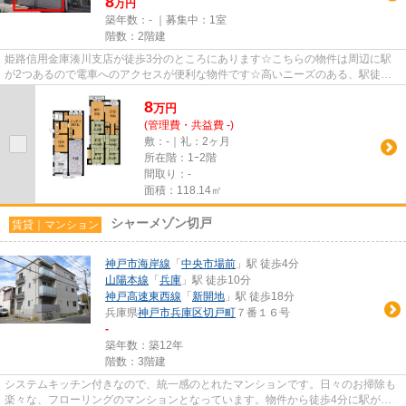
8
万円
築年数：- ｜募集中：
1室
階数：2階建
姫路信用金庫湊川支店が徒歩3分のところにあります☆こちらの物件は周辺に駅
が2つあるので電車へのアクセスが便利な物件です☆高いニーズのある、駅徒歩8
分の物件です(*^_^*)
8
万
円
(管理費・共益費 -)
敷：-｜礼：2ヶ月
所在階：1ｰ2階
間取り：-
面積：118.14㎡
シャーメゾン切戸
賃貸｜マンション
神戸市海岸線
「
中央市場前
」駅 徒歩4分
山陽本線
「
兵庫
」駅 徒歩10分
神戸高速東西線
「
新開地
」駅 徒歩18分
兵庫県
神戸市兵庫区
切戸町
７番１６号
-
築年数：築12年
階数：3階建
システムキッチン付きなので、統一感のとれたマンションです。日々のお掃除も
楽々な、フローリングのマンションとなっています。物件から徒歩4分に駅があ