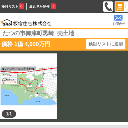
0
1
検討リスト
最近見た物件
お問合せ
たつの市御津町黒崎_売土地
価格
1
億
4,000
万円
検討リストに追加
1/1