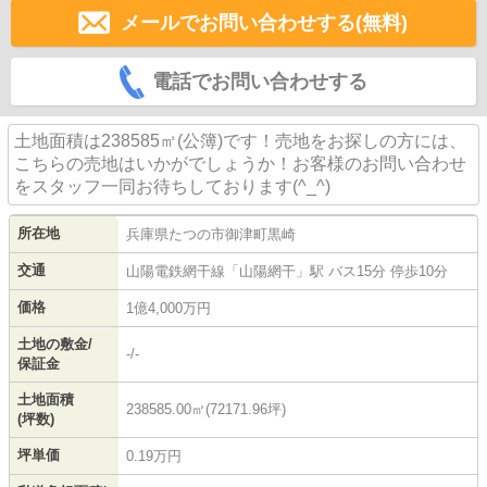
メールでお問い合わせする(無料)
電話でお問い合わせする
土地面積は238585㎡(公簿)です！売地をお探しの方には、
こちらの売地はいかがでしょうか！お客様のお問い合わせ
をスタッフ一同お待ちしております(^_^)
所在地
兵庫県
たつの市
御津町黒崎
交通
山陽電鉄網干線
「
山陽網干
」駅 バス15分 停歩10分
価格
1億4,000万円
土地の敷金/
-/-
保証金
土地面積
238585.00㎡(72171.96坪)
(坪数)
坪単価
0.19万円