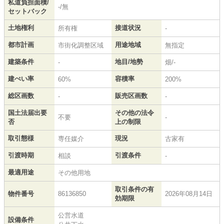
私道負担面積/
-/無
セットバック
土地権利
接道状況
所有権
-
都市計画
用途地域
市街化調整区域
無指定
建築条件
地目/地勢
-
畑/-
建ぺい率
容積率
60%
200%
総区画数
販売区画数
-
-
国土法届出要
その他の法令
不要
-
否
上の制限
取引態様
現況
専任媒介
古家有
引渡時期
引渡条件
相談
-
最適用途
その他用地
取引条件の有
物件番号
86136850
2026年08月14日
効期限
公営水道
設備条件