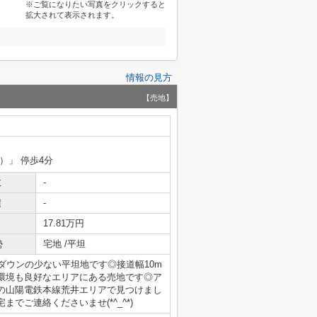
※ご覧になりたい写真をクリックすると
拡大されて表示されます。
情報の見方
【売地】
）」 停歩4分
数
-
積
-
17.81万円
勢
宅地 /平坦
ダウンの少ない平坦地です◎接道幅10m
環境も良好なエリアにある売地です◎ア
の山陽電鉄本線荒井エリアで見つけまし
宅までご連絡くださいませ(*^_^*)