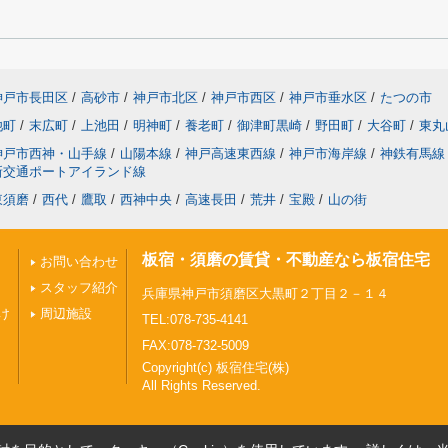
神戸市長田区
/
高砂市
/
神戸市北区
/
神戸市西区
/
神戸市垂水区
/
たつの市
池町
/
末広町
/
上池田
/
明神町
/
養老町
/
御津町黒崎
/
野田町
/
大谷町
/
東丸
神戸市西神・山手線
/
山陽本線
/
神戸高速東西線
/
神戸市海岸線
/
神鉄有馬線
新交通ポートアイランド線
東須磨
/
西代
/
鷹取
/
西神中央
/
高速長田
/
荒井
/
宝殿
/
山の街
板宿・須磨の賃貸・不動産なら板宿住宅
お問い合わせ
スタッフ紹介
兵庫県神戸市須磨区大黒町２丁目２－１４
け
周辺施設
TEL:078-735-4141
FAX:078-732-5009
Copyright(c) 板宿住宅(株)
All Rights Reserved.