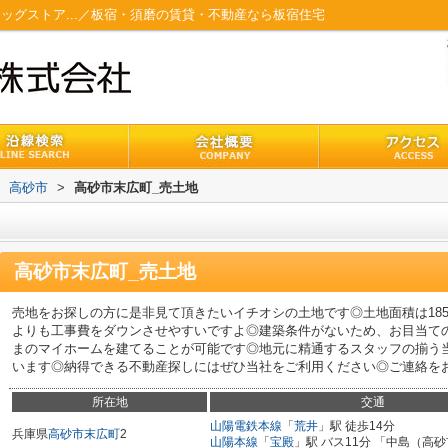
ラッグストア...／板宿・須磨の賃貸・不動産なら板宿住宅
高砂市
>
高砂市末広町_売土地
高砂市末広町_売土地
売地をお探しの方に是非見て頂きたいイチオシの土地です◎土地面積は185.
よりも工事費をダウンさせやすいですよ◎建築条件がないため、お目当て
まのマイホームを建てることが可能です◎地元に精通するスタッフの揃う
います◎納得できる不動産探しにはぜひ当社をご利用ください◎ご連絡をお待ち
所在地
交通
山陽電鉄本線
「
荒井
」駅 徒歩14分
兵庫県
高砂市
末広町
2
山陽本線
「
宝殿
」駅 バス11分 「中島（高砂