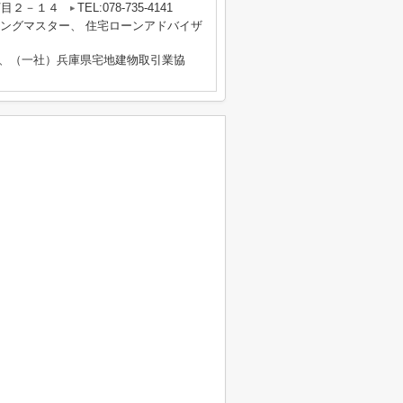
丁目２－１４
TEL:078-735-4141
ルティングマスター、 住宅ローンアドバイザ
部、（一社）兵庫県宅地建物取引業協