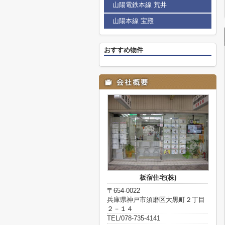
山陽電鉄本線 荒井
山陽本線 宝殿
おすすめ物件
板宿住宅(株)
〒654-0022
兵庫県神戸市須磨区大黒町２丁目
２－１４
TEL/078-735-4141