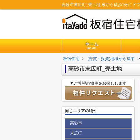
高砂市末広町_売土地 家から徒歩1分にド
板宿住宅
>
(売買・投資)地域から探す
>
高砂市末広町_売土地
▼ご希望の物件をお探しします
同じエリアの物件
高砂市
末広町