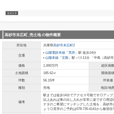
コメント
高砂市末広町_売土地
の物件概要
所在地
兵庫県
高砂市
末広町
2
山陽電鉄本線
「
荒井
」駅 徒歩14分
交通
山陽本線
「
宝殿
」駅 バス11分 「中島（高砂市
価格
1,000万円
総区画
土地面積
185.62㎡
開発面
坪数
56.15坪
坪単価
種別
売地
地目/地
駅までは徒歩14分でアクセス可能です◎アップ
以上あれば車の出し入れが非常に楽です◎周辺
備考
ナタのご希望にマッチングした土地を、高砂市
ょう◎見学のご予約は078-735-4141から板宿住