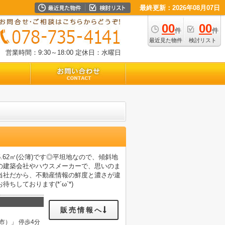
最終更新：2026年08月07日
00
00
件
件
最近見た物件
検討リスト
営業時間：9:30～18:00
定休日：水曜日
62㎡(公簿)です◎平坦地なので、傾斜地
の建築会社やハウスメーカーで、思いのま
当社だから、不動産情報の鮮度と濃さが違
しております(*´ω`*)
販売情報へ
市）」 停歩4分